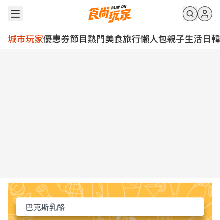
城市玩家
優惠券
節目
熱門
美食
旅行
懶人包
親子
生活
日韓