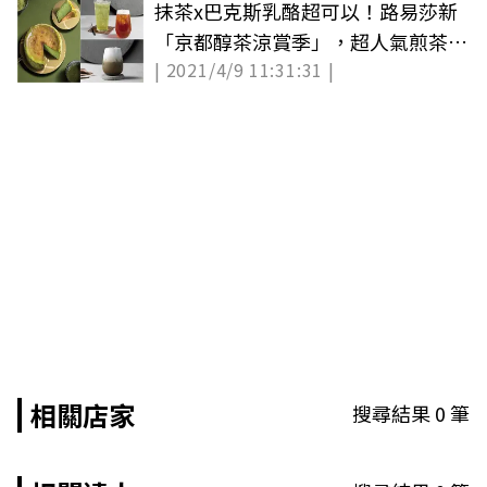
抹茶x巴克斯乳酪超可以！路易莎新
「京都醇茶涼賞季」，超人氣煎茶、
| 2021/4/9 11:31:31 |
焙茶連續1個月省10元
相關店家
搜尋結果
0
筆