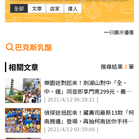
全部
文章
店家
達人
只顯示優惠
巴克斯乳酪
相關文章
搜尋結果
3
筆
樂園迷對起來！劍湖山對中「全、
中、運」同音即享門票299元、義大
| 2021/4/12 06:28:21 |
推學童票送100元折扣券
偵探迷扭起來！藏壽司最新13款「柯
南周邊」登場，再抽柯南迷你手持電
| 2021/4/12 03:50:00 |
風扇、赤井秀趴偶