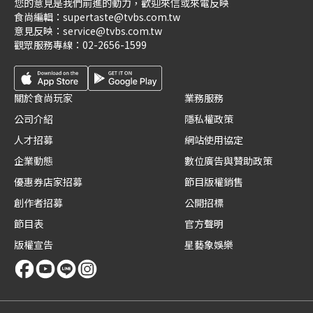
您的意見是我們前進的動力，歡迎來信或來電反映
食尚編輯：
supertaste@tvbs.com.tw
意見反映：
service@tvbs.com.tw
觀眾服務專線：
02-2656-1599
關於食尚玩家
業務服務
公司介紹
隱私權政策
人才招募
網站使用協定
企業動態
數位廣告與贊助政策
優惠券店家招募
節目版權銷售
創作者招募
公開招標
節目表
官方聲明
版權宣告
星藝象娛樂