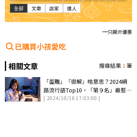
全部
文章
店家
達人
只顯示優惠
已購買小孩愛吃
相關文章
搜尋結果
1
筆
「蛋雕」「很解」啥意思？2024網
路流行語Top10，「第９名」最惹人
| 2024/10/16 17:03:00 |
厭