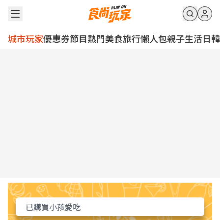
城市玩家
優惠券
節目
熱門
美食
旅行
懶人包
親子
生活
日韓