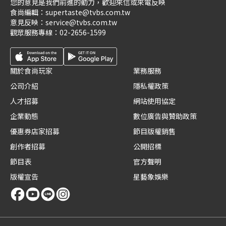
您的意見是我們前進的動力，歡迎來信或來電反映
食尚編輯：
supertaste@tvbs.com.tw
意見反映：
service@tvbs.com.tw
觀眾服務專線：
02-2656-1599
關於食尚玩家
業務服務
公司介紹
隱私權政策
人才招募
網站使用協定
企業動態
數位廣告與贊助政策
優惠券店家招募
節目版權銷售
創作者招募
公開招標
節目表
官方聲明
版權宣告
星藝象娛樂