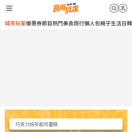
城市玩家
優惠券
節目
熱門
美食
旅行
懶人包
親子
生活
日韓