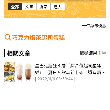
全部
文章
店家
達人
只顯示優惠
巧克力焙茶起司蛋糕
相關文章
搜尋結果
1
筆
星巴克超狂４層「綜合莓起司星冰
樂」！夏日５飲品新上架，還有貓咪
| 2022/6/6 03:50:44 |
吐司Q翻