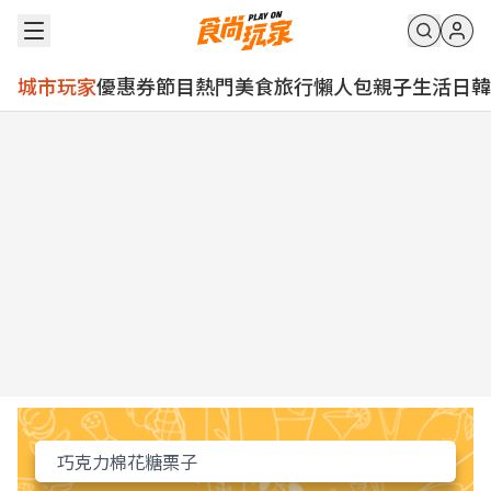
城市玩家
優惠券
節目
熱門
美食
旅行
懶人包
親子
生活
日韓