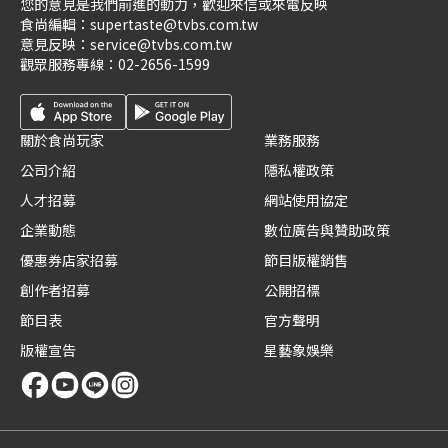
您的意見是我們前進的動力，歡迎來信或來電反映
食尚編輯：
supertaste@tvbs.com.tw
意見反映：
service@tvbs.com.tw
觀眾服務專線：
02-2656-1599
關於食尚玩家
業務服務
公司介紹
隱私權政策
人才招募
網站使用協定
企業動態
數位廣告與贊助政策
優惠券店家招募
節目版權銷售
創作者招募
公開招標
節目表
官方聲明
版權宣告
星藝象娛樂