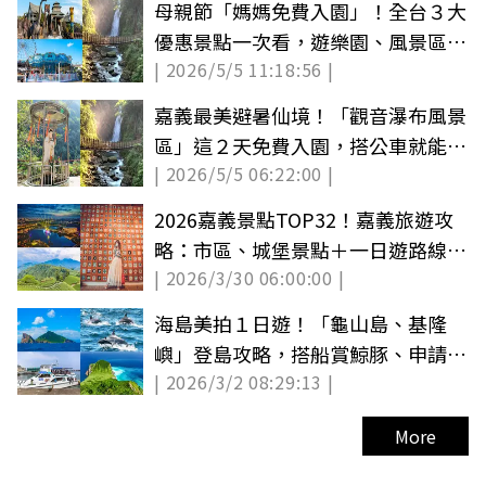
母親節「媽媽免費入園」！全台３大
優惠景點一次看，遊樂園、風景區都
| 2026/5/5 11:18:56 |
有
嘉義最美避暑仙境！「觀音瀑布風景
區」這２天免費入園，搭公車就能輕
| 2026/5/5 06:22:00 |
鬆到
2026嘉義景點TOP32！嘉義旅遊攻
略：市區、城堡景點＋一日遊路線推
| 2026/3/30 06:00:00 |
薦
海島美拍１日遊！「龜山島、基隆
嶼」登島攻略，搭船賞鯨豚、申請方
| 2026/3/2 08:29:13 |
式看這篇
More