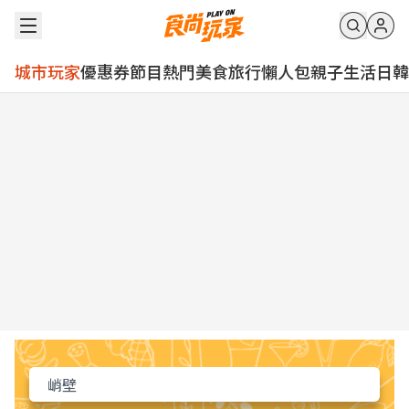
城市玩家
優惠券
節目
熱門
美食
旅行
懶人包
親子
生活
日韓