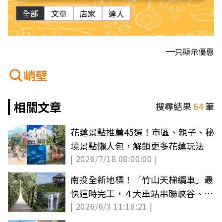
全部
文章
店家
達人
只顯示優惠
峭壁
相關文章
搜尋結果
64
筆
花蓮景點推薦45選！市區、親子、秘
境景點懶人包，解鎖更多花蓮玩法
| 2026/7/18 08:00:00 |
南投全新地標！「竹山天梯纜車」最
快這時完工，４大車站串聯峽谷、瀑
| 2026/6/3 11:18:21 |
布美景