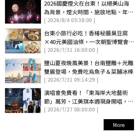
2026國慶煙火在台東！以絕美山海
為背景，煙火時間、施放地點、年度
| 2026/8/4 05:38:00 |
主題公開
台東小旅行必吃！香椿秘醬臭豆腐
×40元美國油條，一次朝聖博覽會＋
| 2026/7/31 16:00:00 |
博物館住宿
鹽山夏夜晚風美景！台南鹽雕＋光雕
雙展登場，免費吃烏魚子＆菜脯冰棒
| 2026/7/31 09:14:29 |
演唱會免費看！「東海岸大地藝術
節」萬芳、江美琪本週現身開唱，加
| 2026/7/27 08:00:00 |
碼逛市集
More