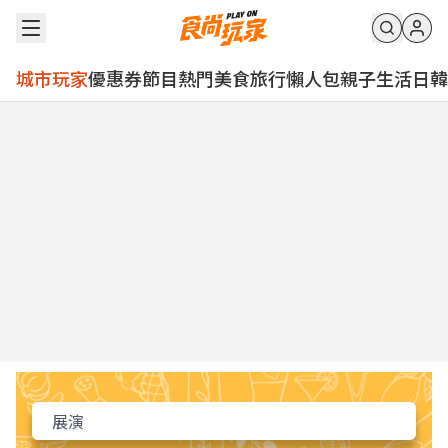
城市玩家
優惠券
節目
熱門
美食
旅行
懶人包
親子
生活
日韓