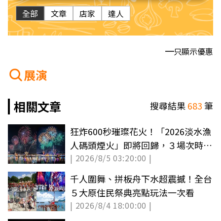
全部
文章
店家
達人
只顯示優惠
展演
相關文章
搜尋結果
683
筆
狂炸600秒璀璨花火！「2026淡水漁
人碼頭煙火」即將回歸，３場次時間
| 2026/8/5 03:20:00 |
出爐
千人圍舞、拼板舟下水超震撼！全台
５大原住民祭典亮點玩法一次看
| 2026/8/4 18:00:00 |