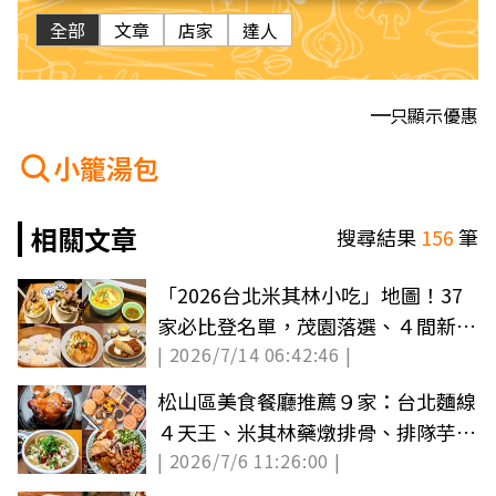
全部
文章
店家
達人
只顯示優惠
小籠湯包
相關文章
搜尋結果
156
筆
「2026台北米其林小吃」地圖！37
家必比登名單，茂園落選、４間新入
| 2026/7/14 06:42:46 |
榜餐廳必吃
松山區美食餐廳推薦９家：台北麵線
４天王、米其林藥燉排骨、排隊芋頭
| 2026/7/6 11:26:00 |
酥