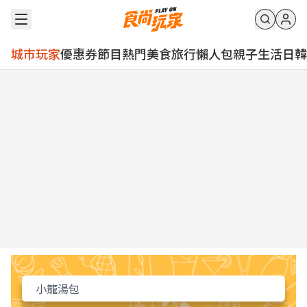
城市玩家
優惠券
節目
熱門
美食
旅行
懶人包
親子
生活
日韓