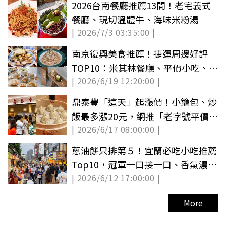
2026台南餐廳推薦13間！老宅義式
餐廳、現切溫體牛、海味米粉湯
| 2026/7/3 03:35:00 |
南京復興美食推薦！捷運周邊好評
TOP10：米其林餐廳、平價小吃、不
| 2026/6/19 12:20:00 |
限時咖啡廳
鼎泰豐「這天」起漲價！小籠包、炒
飯最多漲20元，網推「老字號平價
| 2026/6/17 08:00:00 |
版」爆汁不輸
蔥油餅只排第５！宜蘭必吃小吃推薦
Top10，冠軍一口接一口、香氣濃厚
| 2026/6/12 17:00:00 |
又回甘
More