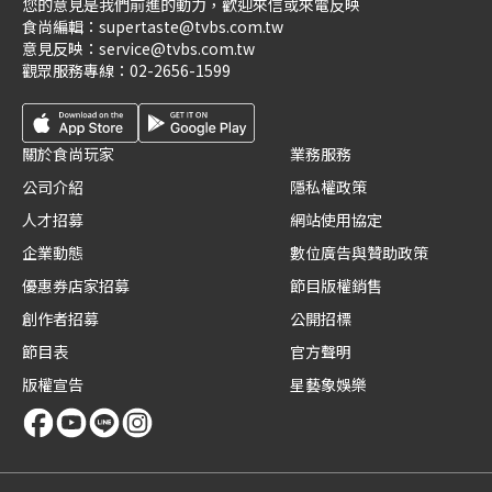
您的意見是我們前進的動力，歡迎來信或來電反映
食尚編輯：
supertaste@tvbs.com.tw
意見反映：
service@tvbs.com.tw
觀眾服務專線：
02-2656-1599
關於食尚玩家
業務服務
公司介紹
隱私權政策
人才招募
網站使用協定
企業動態
數位廣告與贊助政策
優惠券店家招募
節目版權銷售
創作者招募
公開招標
節目表
官方聲明
版權宣告
星藝象娛樂