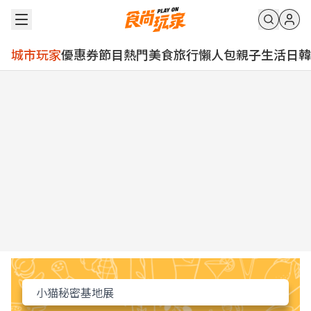
城市玩家
優惠券
節目
熱門
美食
旅行
懶人包
親子
生活
日韓