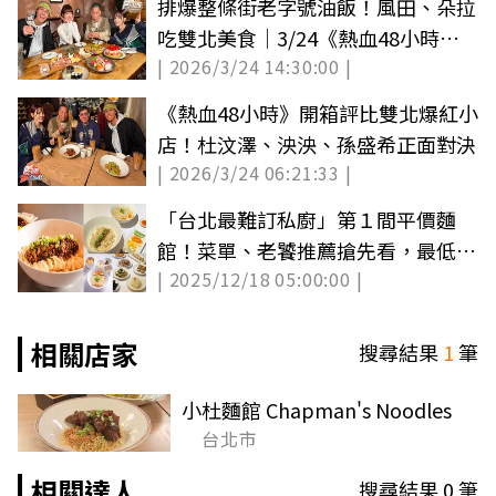
排爆整條街老字號油飯！風田、朵拉
吃雙北美食｜3/24《熱血48小時》
| 2026/3/24 14:30:00 |
店家資訊
《熱血48小時》開箱評比雙北爆紅小
店！杜汶澤、泱泱、孫盛希正面對決
| 2026/3/24 06:21:33 |
「台北最難訂私廚」第１間平價麵
館！菜單、老饕推薦搶先看，最低只
| 2025/12/18 05:00:00 |
要80元
相關店家
搜尋結果
1
筆
小杜麵館 Chapman's Noodles
台北市
相關達人
搜尋結果
0
筆