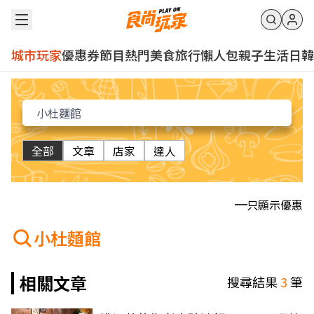
城市玩家
優惠券
節目
熱門
美食
旅行
懶人包
親子
生活
日韓
全部
文章
店家
達人
只顯示優惠
小杜麵館
相關文章
搜尋結果
3
筆