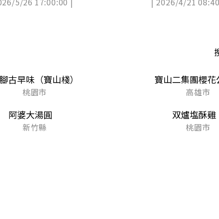
026/5/26 17:00:00 |
| 2026/4/21 08:40
）
飲
腳古早味（寶山棧）
寶山二集團櫻花
桃園市
高雄市
阿婆大湯圓
双爐塩酥雞
新竹縣
桃園市