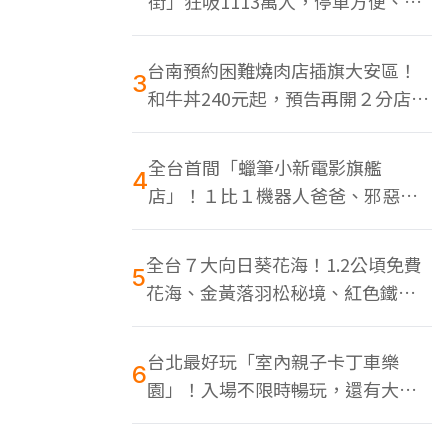
街」狂吸1113萬人，停車方便、特
色美食多
台南預約困難燒肉店插旗大安區！
3
和牛丼240元起，預告再開２分店、
地點曝光
全台首間「蠟筆小新電影旗艦
4
店」！１比１機器人爸爸、邪惡正
男，百款周邊買翻
全台７大向日葵花海！1.2公頃免費
5
花海、金黃落羽松秘境、紅色鐵橋
同框
台北最好玩「室內親子卡丁車樂
6
園」！入場不限時暢玩，還有大螢
幕Switch遊戲區