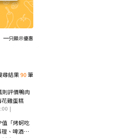
只顯示優惠
搜尋結果
90
筆
：萬則評價鴨肉
梅花雞蛋糕
:00 |
CP值「烤蚵吃
料理、啤酒暢