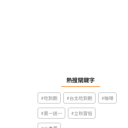
熱搜關鍵字
#
吃到飽
#
台北吃到飽
#
咖啡
#
買一送一
#
立秋習俗