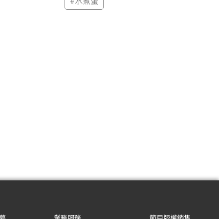
#
水煮蛋
募
業務服務
節目版權銷售