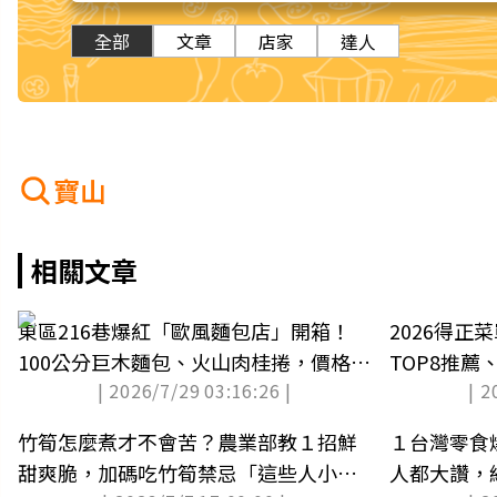
全部
文章
店家
達人
寶山
相關文章
東區216巷爆紅「歐風麵包店」開箱！
2026得正
100公分巨木麵包、火山肉桂捲，價格優
TOP8推
| 2026/7/29 03:16:26 |
| 2
惠看這
門市
竹筍怎麼煮才不會苦？農業部教１招鮮
１台灣零食
甜爽脆，加碼吃竹筍禁忌「這些人小
人都大讚，