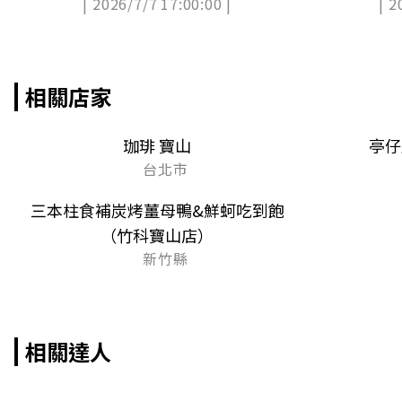
| 2026/7/7 17:00:00 |
| 2
心」
（中獎公布
相關店家
珈琲 寶山
亭仔
台北市
三本柱食補炭烤薑母鴨&鮮蚵吃到飽
（竹科寶山店）
新竹縣
相關達人