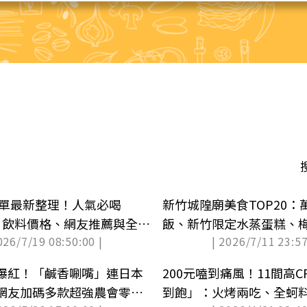
菜單最新整理！人氣必喝
新竹城隍廟美食TOP20
薦、飲料價格、網友推薦與全台
飯、新竹限定水蒸蛋糕、
026/7/19 08:50:00 |
| 2026/7/11 23:57
爆紅！「鹹香唰嘴」連日本
200元嗑到痛風！11間高
網友加碼多款超強農會零食
到飽」：火烤兩吃、全蚵