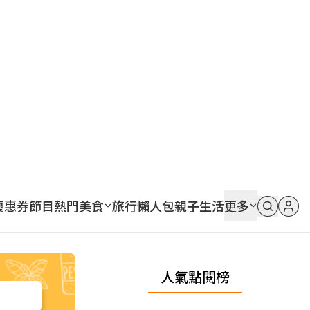
優惠券
節目
熱門
美食
旅行
懶人包
親子
生活
更多
人氣點閱榜