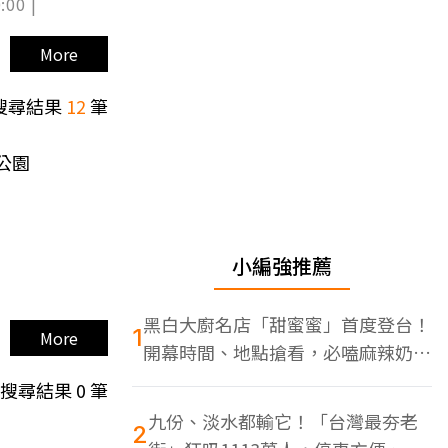
:00 |
More
搜尋結果
12
筆
公園
小編強推薦
黑白大廚名店「甜蜜蜜」首度登台！
1
More
開幕時間、地點搶看，必嗑麻辣奶油
蝦
搜尋結果
0
筆
九份、淡水都輸它！「台灣最夯老
2