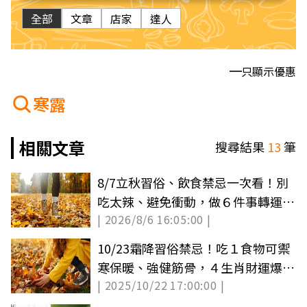
全部
文章
店家
達人
只顯示優惠
寒露
相關文章
搜尋結果
13
筆
8/7立秋習俗、飲食禁忌一次看！別
吃太辣、避免衝動，做６件事轉運招
| 2026/8/6 16:05:00 |
財
10/23霜降習俗禁忌！吃１食物可禦
寒保暖、強健筋骨，４生肖財運爆發
| 2025/10/22 17:00:00 |
快買彩券