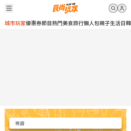
城市玩家
優惠券
節目
熱門
美食
旅行
懶人包
親子
生活
日韓