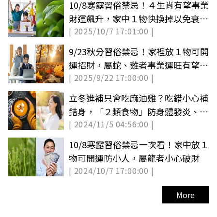
10/8寒露習俗禁忌！４生肖有望事業
財運飆升，家中１物快換掉以免衰整
| 2025/10/7 17:01:00 |
年
9/23秋分習俗禁忌！家裡放１物可開
運招財，屬蛇、雞者事業運旺有望升
| 2025/9/22 17:00:00 |
遷
立冬進補只會吃麻油雞？吃錯小心補
錯身，「２類食物」防身體發炎、補
| 2024/11/5 04:56:00 |
腎氣
10/8寒露習俗禁忌一次看！家中放１
物可開運防小人，屬龍者小心破財
| 2024/10/7 17:00:00 |
More