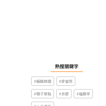
熱搜關鍵字
#
編輯精選
#
麥當勞
#
親子景點
#
京都
#
福勝亭