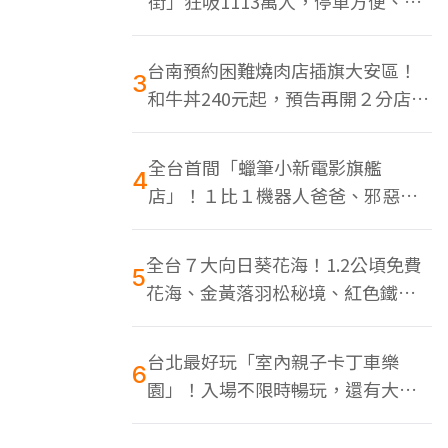
街」狂吸1113萬人，停車方便、特
色美食多
台南預約困難燒肉店插旗大安區！
3
和牛丼240元起，預告再開２分店、
地點曝光
全台首間「蠟筆小新電影旗艦
4
店」！１比１機器人爸爸、邪惡正
男，百款周邊買翻
全台７大向日葵花海！1.2公頃免費
5
花海、金黃落羽松秘境、紅色鐵橋
同框
台北最好玩「室內親子卡丁車樂
6
園」！入場不限時暢玩，還有大螢
幕Switch遊戲區