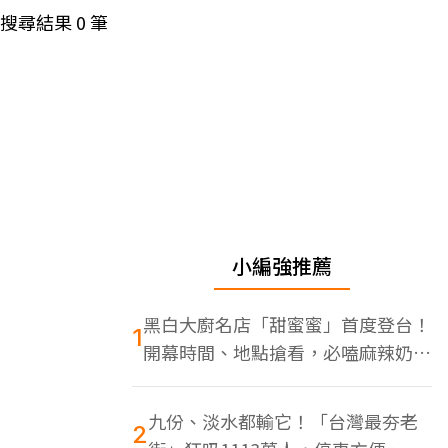
搜尋結果
0
筆
小編強推薦
黑白大廚名店「甜蜜蜜」首度登台！
1
開幕時間、地點搶看，必嗑麻辣奶油
蝦
九份、淡水都輸它！「台灣最夯老
2