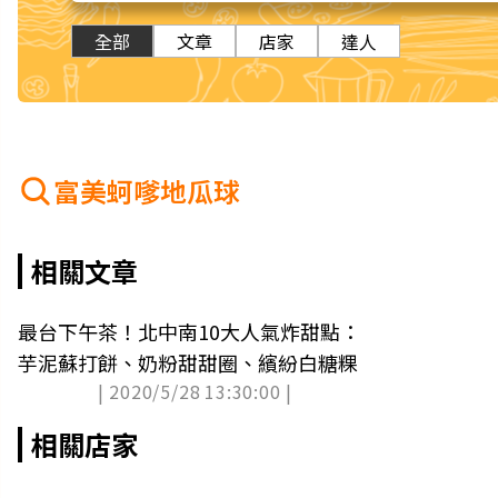
全部
文章
店家
達人
富美蚵嗲地瓜球
相關文章
最台下午茶！北中南10大人氣炸甜點：
芋泥蘇打餅、奶粉甜甜圈、繽紛白糖粿
| 2020/5/28 13:30:00 |
相關店家