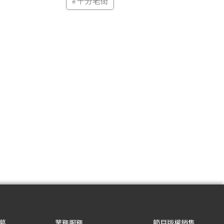
#
十分老街
募
業務服務
節目版權銷售