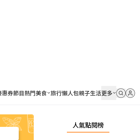
優惠券
節目
熱門
美食
旅行
懶人包
親子
生活
更多
人氣點閱榜