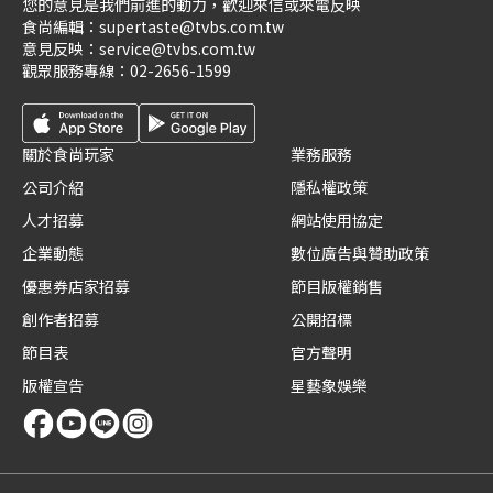
您的意見是我們前進的動力，歡迎來信或來電反映
食尚編輯：
supertaste@tvbs.com.tw
意見反映：
service@tvbs.com.tw
觀眾服務專線：
02-2656-1599
關於食尚玩家
業務服務
公司介紹
隱私權政策
人才招募
網站使用協定
企業動態
數位廣告與贊助政策
優惠券店家招募
節目版權銷售
創作者招募
公開招標
節目表
官方聲明
版權宣告
星藝象娛樂