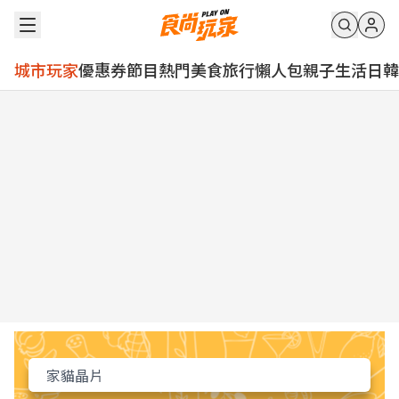
城市玩家
優惠券
節目
熱門
美食
旅行
懶人包
親子
生活
日韓