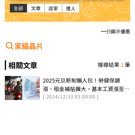
全部
文章
店家
達人
只顯示優惠
家貓晶片
相關文章
搜尋結果
1
筆
2025元旦新制懶人包！勞健保調
漲、租金補貼擴大，基本工資漲至
| 2024/12/31 03:00:00 |
28590元