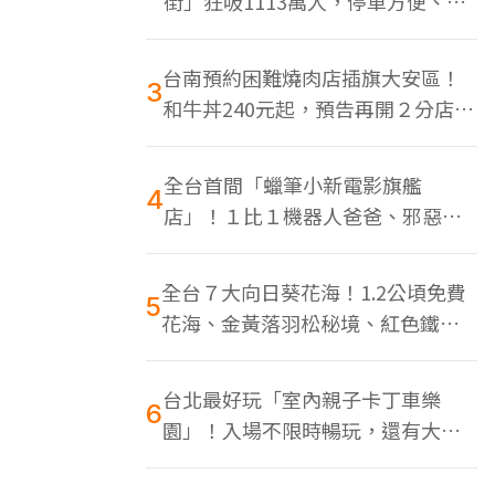
街」狂吸1113萬人，停車方便、特
色美食多
台南預約困難燒肉店插旗大安區！
3
和牛丼240元起，預告再開２分店、
地點曝光
全台首間「蠟筆小新電影旗艦
4
店」！１比１機器人爸爸、邪惡正
男，百款周邊買翻
全台７大向日葵花海！1.2公頃免費
5
花海、金黃落羽松秘境、紅色鐵橋
同框
台北最好玩「室內親子卡丁車樂
6
園」！入場不限時暢玩，還有大螢
幕Switch遊戲區