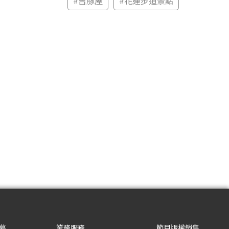
#
吉豚屋
#
花蓮步道景點
募
業務服務
節目版權銷售