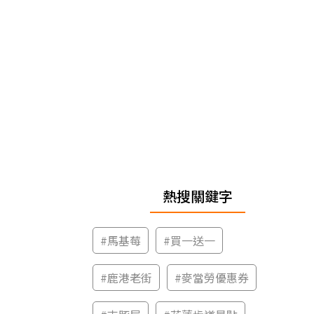
熱搜關鍵字
#
馬基莓
#
買一送一
#
鹿港老街
#
麥當勞優惠券