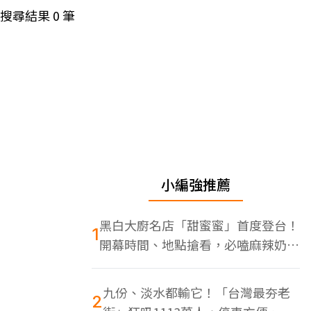
搜尋結果
0
筆
小編強推薦
黑白大廚名店「甜蜜蜜」首度登台！
1
開幕時間、地點搶看，必嗑麻辣奶油
蝦
九份、淡水都輸它！「台灣最夯老
2