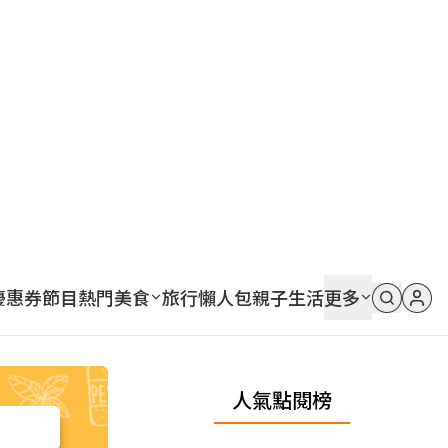
優惠券
節目
熱門
美食
旅行
懶人包
親子
生活
更多
人氣點閱榜