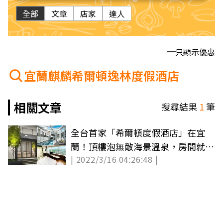
全部
文章
店家
達人
只顯示優惠
宜蘭麒麟希爾頓逸林度假酒店
相關文章
搜尋結果
1
筆
全台首家「希爾頓度假酒店」在宜
蘭！頂樓泡無敵海景溫泉，房間就能
| 2022/3/16 04:26:48 |
看龜山島