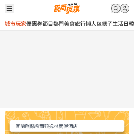
城市玩家
優惠券
節目
熱門
美食
旅行
懶人包
親子
生活
日韓