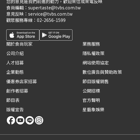
您的意見是我們前進的動力，歡迎來信或來電反映
食尚編輯：
supertaste@tvbs.com.tw
意見反映：
service@tvbs.com.tw
觀眾服務專線：
02-2656-1599
關於食尚玩家
業務服務
公司介紹
隱私權政策
人才招募
網站使用協定
企業動態
數位廣告與贊助政策
優惠券店家招募
節目版權銷售
創作者招募
公開招標
節目表
官方聲明
版權宣告
星藝象娛樂