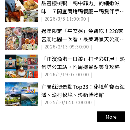
品嘗櫻桃鴨「鴨中菲力」的細嫩滋
味！７間宜蘭烤鴨餐廳＋鴨賞伴手禮
| 2026/3/5 11:00:00 |
推薦
過年限定「平安粥」免費吃！228家
宮廟地圖一次看，最美海景天公廟在
| 2026/2/13 09:30:00 |
這
「正濱漁港一日遊」打卡彩虹屋＋熱
狗舖公車站，附周邊景點美食攻略
| 2026/1/19 07:00:00 |
宜蘭蘇澳景點Top23：秘境藍寶石海
灣、漁村秘境、珍奶博物館
| 2025/10/14 07:00:00 |
More