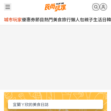
城市玩家
優惠券
節目
熱門
美食
旅行
懶人包
親子
生活
日韓