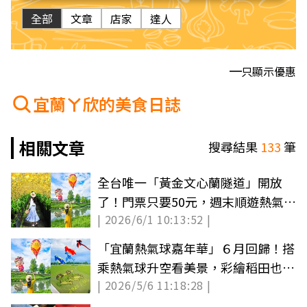
全部
文章
店家
達人
只顯示優惠
宜蘭ㄚ欣的美食日誌
相關文章
搜尋結果
133
筆
全台唯一「黃金文心蘭隧道」開放
了！門票只要50元，週末順遊熱氣球
| 2026/6/1 10:13:52 |
嘉年華
「宜蘭熱氣球嘉年華」６月回歸！搭
乘熱氣球升空看美景，彩繪稻田也要
| 2026/5/6 11:18:28 |
拍