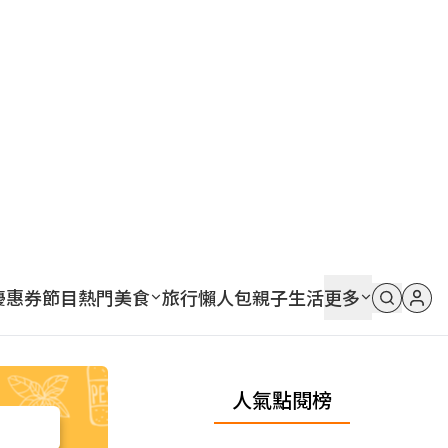
優惠券
節目
熱門
美食
旅行
懶人包
親子
生活
更多
人氣點閱榜