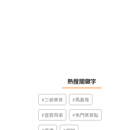
熱搜關鍵字
#
三峽美食
#
馬基莓
#
雲霄飛車
#
免門票景點