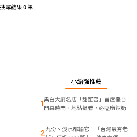
搜尋結果
0
筆
小編強推薦
黑白大廚名店「甜蜜蜜」首度登台！
1
開幕時間、地點搶看，必嗑麻辣奶油
蝦
九份、淡水都輸它！「台灣最夯老
2