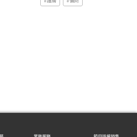
#
護膚
#
偏財
募
業務服務
節目版權銷售