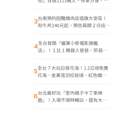
街」狂吸1113萬人，停車方便、特
色美食多
台南預約困難燒肉店插旗大安區！
3
和牛丼240元起，預告再開２分店、
地點曝光
全台首間「蠟筆小新電影旗艦
4
店」！１比１機器人爸爸、邪惡正
男，百款周邊買翻
全台７大向日葵花海！1.2公頃免費
5
花海、金黃落羽松秘境、紅色鐵橋
同框
台北最好玩「室內親子卡丁車樂
6
園」！入場不限時暢玩，還有大螢
幕Switch遊戲區