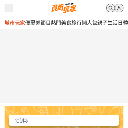
城市玩家
優惠券
節目
熱門
美食
旅行
懶人包
親子
生活
日韓