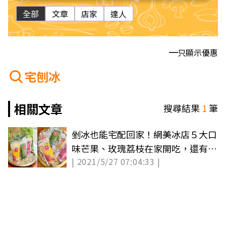
全部
文章
店家
達人
只顯示優惠
宅刨冰
相關文章
搜尋結果
1
筆
剉冰也能宅配回家！網美冰店５大口
味芒果、玫瑰荔枝在家開吃，還有隱
| 2021/5/27 07:04:33 |
藏版「酒控」吃法