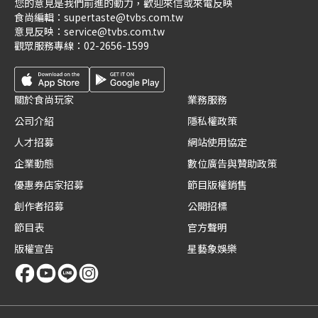
您的意見是我們前進的動力，歡迎來信或來電反映
食尚編輯：
supertaste@tvbs.com.tw
意見反映：
service@tvbs.com.tw
觀眾服務專線：
02-2656-1599
關於食尚玩家
業務服務
公司介紹
隱私權政策
人才招募
網站使用協定
企業動態
數位廣告與贊助政策
優惠券店家招募
節目版權銷售
創作者招募
公開招標
節目表
官方聲明
版權宣告
星藝象娛樂