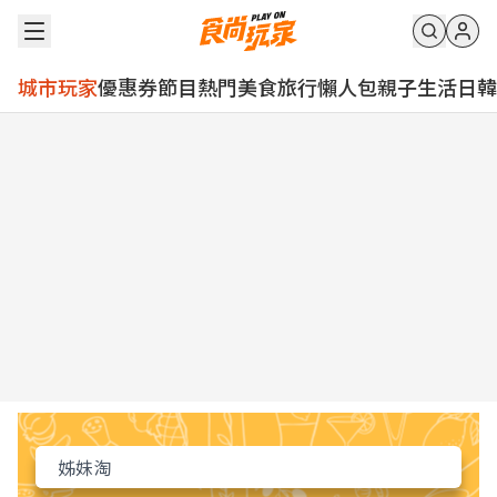
城市玩家
優惠券
節目
熱門
美食
旅行
懶人包
親子
生活
日韓