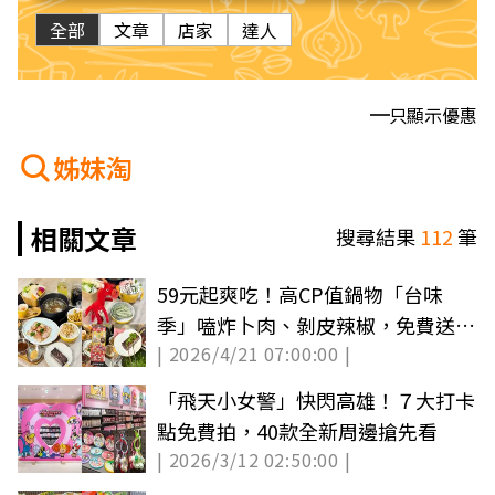
全部
文章
店家
達人
只顯示優惠
姊妹淘
相關文章
搜尋結果
112
筆
59元起爽吃！高CP值鍋物「台味
季」嗑炸卜肉、剝皮辣椒，免費送超
| 2026/4/21 07:00:00 |
Q紅馬娃娃
「飛天小女警」快閃高雄！７大打卡
點免費拍，40款全新周邊搶先看
| 2026/3/12 02:50:00 |