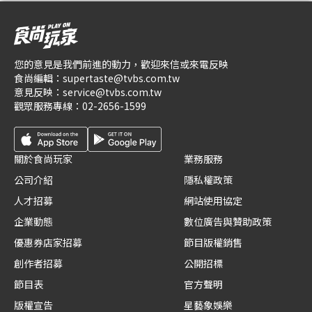
您的意見是我們前進的動力，歡迎來信或來電反映
食尚編輯：
supertaste@tvbs.com.tw
意見反映：
service@tvbs.com.tw
觀眾服務專線：
02-2656-1599
關於食尚玩家
業務服務
公司介紹
隱私權政策
人才招募
網站使用協定
企業動態
數位廣告與贊助政策
優惠券店家招募
節目版權銷售
創作者招募
公開招標
節目表
官方聲明
版權宣告
星藝象娛樂