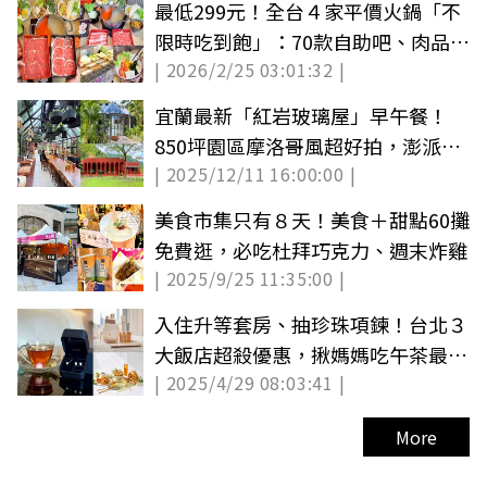
最低299元！全台４家平價火鍋「不
限時吃到飽」：70款自助吧、肉品無
| 2026/2/25 03:01:32 |
限吃
宜蘭最新「紅岩玻璃屋」早午餐！
850坪園區摩洛哥風超好拍，澎派早
| 2025/12/11 16:00:00 |
餐盤秒飛地中海
美食市集只有８天！美食＋甜點60攤
免費逛，必吃杜拜巧克力、週末炸雞
| 2025/9/25 11:35:00 |
入住升等套房、抽珍珠項鍊！台北３
大飯店超殺優惠，揪媽媽吃午茶最低
| 2025/4/29 08:03:41 |
７折
More