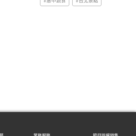
#
惠中蔬食
#
台北景點
募
業務服務
節目版權銷售