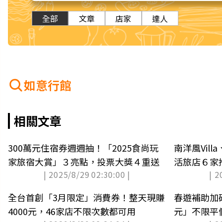
全部
文章
店家
達人
如意行館
相關文章
300萬元住宿券週週抽！「2025食尚玩
南洋風Vil
家旅宿大賞」３亮點，投票大獎４重送
活旅店６家
| 2025/8/29 02:30:00 |
| 2
全台首創「3月限定」消費券！整天現賺
春遊補助加
4000元，46家店不限次數都可用
元」不限平