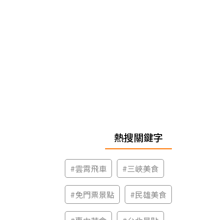
熱搜關鍵字
#
雲霄飛車
#
三峽美食
#
免門票景點
#
民雄美食