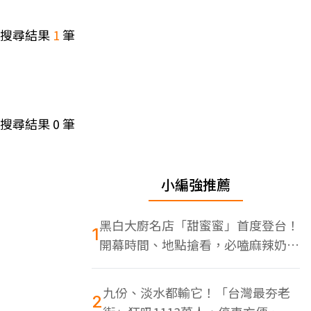
搜尋結果
1
筆
搜尋結果
0
筆
小編強推薦
黑白大廚名店「甜蜜蜜」首度登台！
1
開幕時間、地點搶看，必嗑麻辣奶油
蝦
九份、淡水都輸它！「台灣最夯老
2