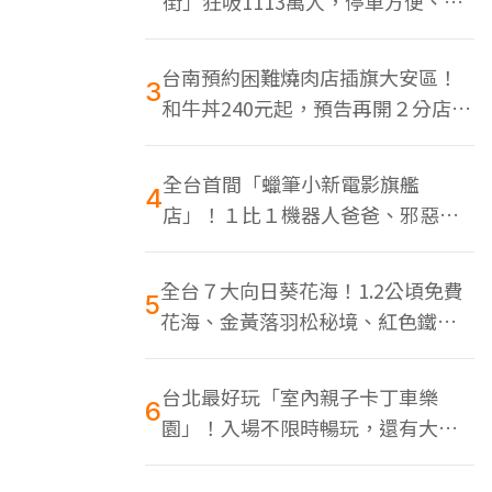
街」狂吸1113萬人，停車方便、特
色美食多
台南預約困難燒肉店插旗大安區！
3
和牛丼240元起，預告再開２分店、
地點曝光
全台首間「蠟筆小新電影旗艦
4
店」！１比１機器人爸爸、邪惡正
男，百款周邊買翻
全台７大向日葵花海！1.2公頃免費
5
花海、金黃落羽松秘境、紅色鐵橋
同框
台北最好玩「室內親子卡丁車樂
6
園」！入場不限時暢玩，還有大螢
幕Switch遊戲區