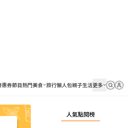
優惠券
節目
熱門
美食
旅行
懶人包
親子
生活
更多
人氣點閱榜