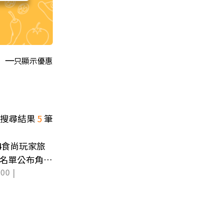
只顯示優惠
搜尋結果
5
筆
24食尚玩家旅
強名單公布角逐
00 |