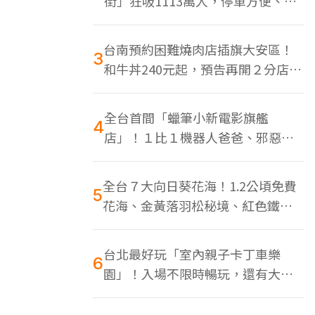
街」狂吸1113萬人，停車方便、特
色美食多
台南預約困難燒肉店插旗大安區！
3
和牛丼240元起，預告再開２分店、
地點曝光
全台首間「蠟筆小新電影旗艦
4
店」！１比１機器人爸爸、邪惡正
男，百款周邊買翻
全台７大向日葵花海！1.2公頃免費
5
花海、金黃落羽松秘境、紅色鐵橋
同框
台北最好玩「室內親子卡丁車樂
6
園」！入場不限時暢玩，還有大螢
幕Switch遊戲區