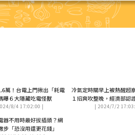
1.6萬！台電上門揪出「耗電
冷氣定時關早上被熱醒超
碼曝６大隱藏吃電怪獸
１招爽吹整晚，經濟部認
2024/8/4 17:02:00 |
| 2024/7/2 17:03:
費
電器不用時最好拔插頭？網
撇步「恐沒用還更花錢」