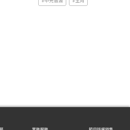
#
中元普渡
#
生肖
募
業務服務
節目版權銷售