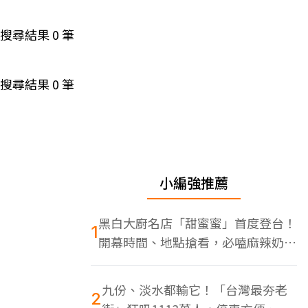
搜尋結果
0
筆
搜尋結果
0
筆
小編強推薦
黑白大廚名店「甜蜜蜜」首度登台！
1
開幕時間、地點搶看，必嗑麻辣奶油
蝦
九份、淡水都輸它！「台灣最夯老
2