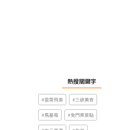
熱搜關鍵字
#
雲霄飛車
#
三峽美食
#
馬基莓
#
免門票景點