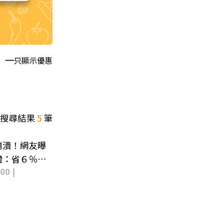
只顯示優惠
搜尋結果
5
筆
崩潰！網友曝
證：省６％電
00 |