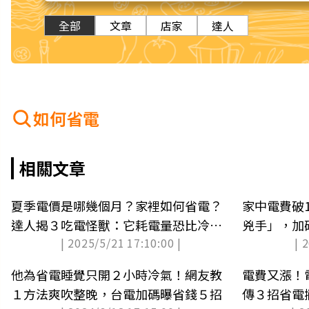
全部
文章
店家
達人
如何省電
相關文章
夏季電價是哪幾個月？家裡如何省電？
家中電費破
達人揭３吃電怪獸：它耗電量恐比冷氣
兇手」，加
| 2025/5/21 17:10:00 |
| 
高
他為省電睡覺只開２小時冷氣！網友教
電費又漲！
１方法爽吹整晚，台電加碼曝省錢５招
傳３招省電