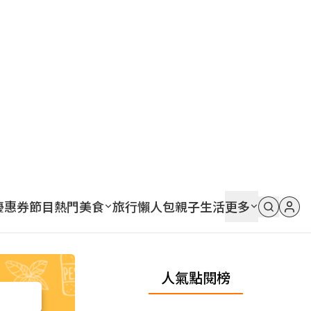
優惠券
節目
熱門
美食
旅行
懶人包
親子
生活
更多
人氣點閱榜