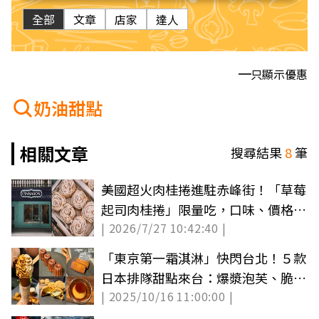
全部
文章
店家
達人
只顯示優惠
奶油甜點
相關文章
搜尋結果
8
筆
美國超火肉桂捲進駐赤峰街！「草莓
起司肉桂捲」限量吃，口味、價格一
| 2026/7/27 10:42:40 |
覽
「東京第一霜淇淋」快閃台北！５款
日本排隊甜點來台：爆漿泡芙、脆皮
| 2025/10/16 11:00:00 |
可麗露