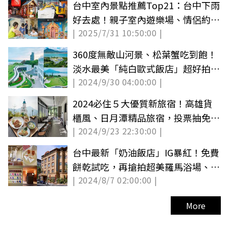
台中室內景點推薦Top21：台中下雨
好去處！親子室內遊樂場、情侶約
| 2025/7/31 10:50:00 |
會、免費景點
360度無敵山河景、松葉蟹吃到飽！
淡水最美「純白歐式飯店」超好拍，
| 2024/9/30 04:00:00 |
快來免費抽住宿券！(中獎公布)
2024必住５大優質新旅宿！高雄貨
櫃風、日月潭精品旅宿，投票抽免費
| 2024/9/23 22:30:00 |
環島住一年
台中最新「奶油飯店」IG暴紅！免費
餅乾試吃，再搶拍超美羅馬浴場、貓
| 2024/8/7 02:00:00 |
咪客房
More