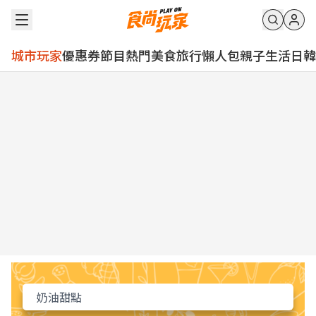
城市玩家
優惠券
節目
熱門
美食
旅行
懶人包
親子
生活
日韓