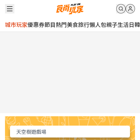
城市玩家
優惠券
節目
熱門
美食
旅行
懶人包
親子
生活
日韓