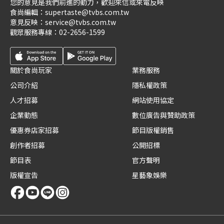
您的意見是我們前進的動力，歡迎來信或來電反映
食尚編輯：
supertaste@tvbs.com.tw
意見反映：
service@tvbs.com.tw
觀眾服務專線：
02-2656-1599
關於食尚玩家
業務服務
公司介紹
隱私權政策
人才招募
網站使用協定
企業動態
數位廣告與贊助政策
優惠券店家招募
節目版權銷售
創作者招募
公開招標
節目表
官方聲明
版權宣告
星藝象娛樂