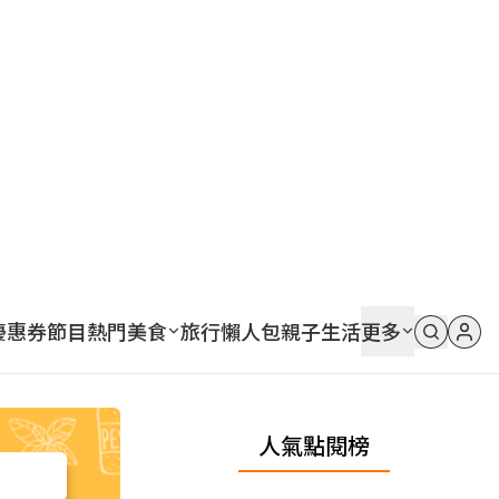
優惠券
節目
熱門
美食
旅行
懶人包
親子
生活
更多
人氣點閱榜