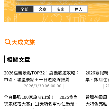
全部
文章
店家
達人
天成文旅
相關文章
2026嘉義景點TOP32！嘉義旅遊攻略：
2026寒假
市區、城堡景點＋一日遊路線推薦
票、飯店住
| 2026/3/30 06:00:00 |
| 2
玩(中獎公布
全台最強100家旅店出爐！「2025食尚
希臘神殿風
玩家旅宿大賞」11獎項名單你住過幾
大特色亮點