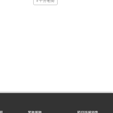
#
十分老街
募
業務服務
節目版權銷售