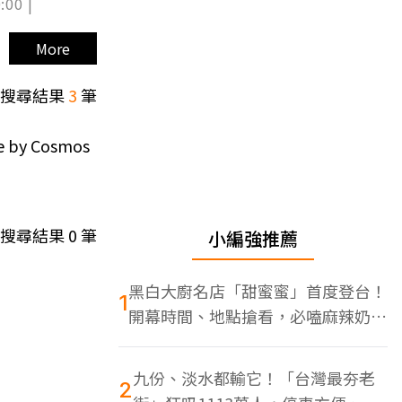
:00 |
More
搜尋結果
3
筆
by Cosmos
搜尋結果
0
筆
小編強推薦
黑白大廚名店「甜蜜蜜」首度登台！
1
開幕時間、地點搶看，必嗑麻辣奶油
蝦
九份、淡水都輸它！「台灣最夯老
2