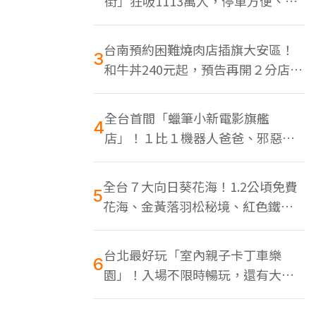
街」狂吸1113萬人，停車方便、特
色美食多
台南預約困難燒肉店插旗大安區！
3
和牛丼240元起，預告再開２分店、
地點曝光
全台首間「蠟筆小新電影旗艦
4
店」！１比１機器人爸爸、邪惡正
男，百款周邊買翻
全台７大向日葵花海！1.2公頃免費
5
花海、金黃落羽松秘境、紅色鐵橋
同框
台北最好玩「室內親子卡丁車樂
6
園」！入場不限時暢玩，還有大螢
幕Switch遊戲區