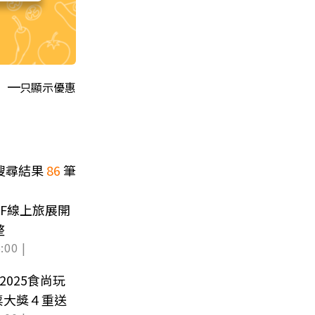
只顯示優惠
搜尋結果
86
筆
ITF線上旅展開
整
:00 |
2025食尚玩
票大獎４重送