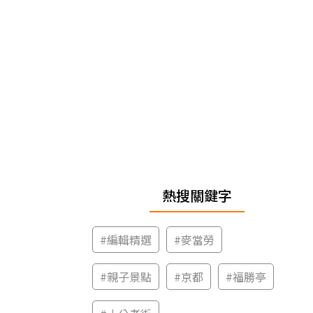
熱搜關鍵字
#
編輯精選
#
麥當勞
#
親子景點
#
京都
#
福勝亭