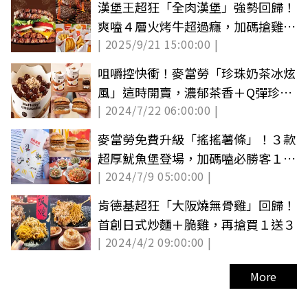
漢堡王超狂「全肉漢堡」強勢回歸！
爽嗑４層火烤牛超過癮，加碼搶雞塊
| 2025/9/21 15:00:00 |
７元
咀嚼控快衝！麥當勞「珍珠奶茶冰炫
風」這時開賣，濃郁茶香＋Q彈珍珠
| 2024/7/22 06:00:00 |
超欠吃
麥當勞免費升級「搖搖薯條」！３款
超厚魷魚堡登場，加碼嗑必勝客１元
| 2024/7/9 05:00:00 |
烤雞
肯德基超狂「大阪燒無骨雞」回歸！
首創日式炒麵＋脆雞，再搶買１送３
| 2024/4/2 09:00:00 |
More