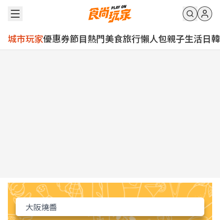
城市玩家
優惠券
節目
熱門
美食
旅行
懶人包
親子
生活
日韓