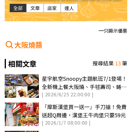
全部
文章
店家
達人
只顯示優惠
大阪燒醬
相關文章
搜尋結果
13
筆
星宇航空Snoopy主題航班7/1登場！
全新機上餐大阪燒、手毬壽司、蜷尾
| 2026/6/25 22:00:00 |
家冰淇淋一次看
「摩斯漢堡買一送一」手刀搶！免費
送超Q周邊，漢堡王牛肉堡只要59元
| 2026/1/7 08:00:00 |