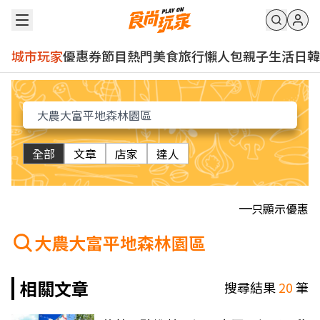
城市玩家
優惠券
節目
熱門
美食
旅行
懶人包
親子
生活
日韓
全部
文章
店家
達人
只顯示優惠
大農大富平地森林園區
相關文章
搜尋結果
20
筆