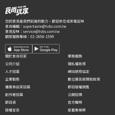
您的意見是我們前進的動力，歡迎來信或來電反映
食尚編輯：
supertaste@tvbs.com.tw
意見反映：
service@tvbs.com.tw
觀眾服務專線：
02-2656-1599
關於食尚玩家
業務服務
公司介紹
隱私權政策
人才招募
網站使用協定
企業動態
數位廣告與贊助政策
優惠券店家招募
節目版權銷售
創作者招募
公開招標
節目表
官方聲明
版權宣告
星藝象娛樂