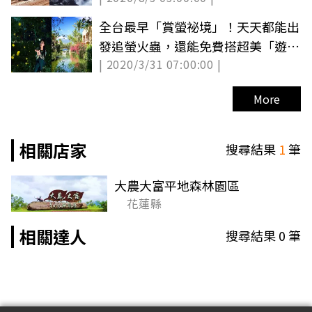
全台最早「賞螢祕境」！天天都能出
發追螢火蟲，還能免費搭超美「遊
| 2020/3/31 07:00:00 |
艇」打卡
More
相關店家
搜尋結果
1
筆
大農大富平地森林園區
花蓮縣
相關達人
搜尋結果
0
筆