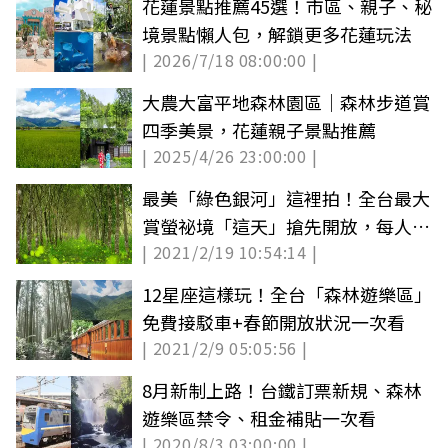
花蓮景點推薦45選！市區、親子、秘
境景點懶人包，解鎖更多花蓮玩法
| 2026/7/18 08:00:00 |
大農大富平地森林園區｜森林步道賞
四季美景，花蓮親子景點推薦
| 2025/4/26 23:00:00 |
最美「綠色銀河」這裡拍！全台最大
賞螢祕境「這天」搶先開放，每人
| 2021/2/19 10:54:14 |
300元就能衝打卡
12星座這樣玩！全台「森林遊樂區」
免費接駁車+春節開放狀況一次看
| 2021/2/9 05:05:56 |
8月新制上路！台鐵訂票新規、森林
遊樂區禁令、租金補貼一次看
| 2020/8/3 03:00:00 |