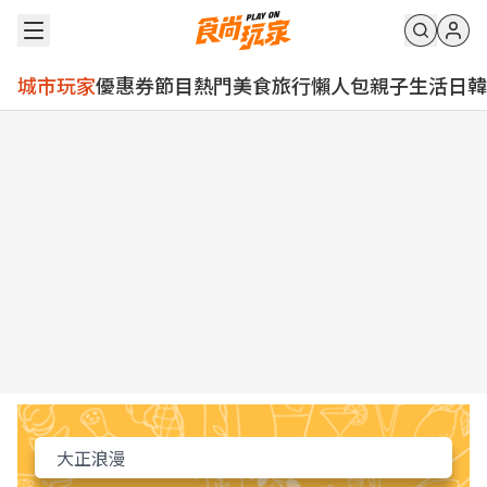
城市玩家
優惠券
節目
熱門
美食
旅行
懶人包
親子
生活
日韓