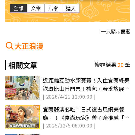
全部
文章
店家
達人
只顯示優惠
大正浪漫
相關文章
搜尋結果
20
筆
近距離互動水豚寶寶！入住宜蘭綠舞
送斑比山丘門票＋禮包，春季旅展優
| 2026/4/21 12:00:00 |
惠開搶
宜蘭蘇澳必吃「日式復古風網美餐
廳」！《食尚玩家》曾子余推薦「醴
| 2025/12/5 06:00:00 |
茶」