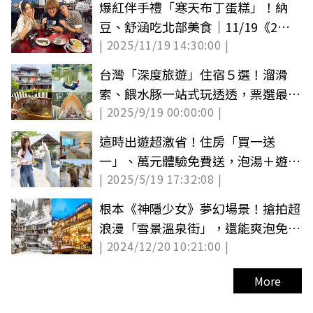
爆紅伴手禮「寒天布丁蛋糕」！納
豆、舒涵吃北部美食｜11/19《2天1
| 2025/11/19 14:30:00 |
夜go》店家資訊
台灣「深度旅遊」住宿５選！溜滑
索、餵水豚一站式玩透透，票選最愛
| 2025/9/19 00:00:00 |
抽住宿券
這時出遊超激省！住房「買一送
一」、萬元體驗免費送，泡湯＋遊園
| 2025/5/19 17:32:08 |
不用400元
根本《神隱少女》夢幻場景！搶拍超
浪漫「雪景溫泉街」，還能爽泡免費
| 2024/12/20 10:21:00 |
足湯
More