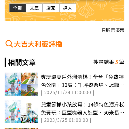
全部
文章
店家
達人
只顯示優惠
大吉大利籤詩橋
相關文章
搜尋結果
5
筆
爽玩最高戶外溜滑梯！全台「免費特
色公園」10處：千坪遊樂場、恐龍主
| 2025/11/24 11:00:00 |
題公園
兒童節抓小孩放電！14條特色溜滑梯
免費玩：巨型機器人造型、50米長滾
| 2023/3/25 01:00:00 |
輪滑梯