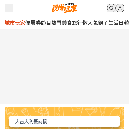
城市玩家
優惠券
節目
熱門
美食
旅行
懶人包
親子
生活
日韓