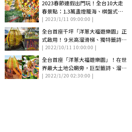
2023春節連假出門玩！全台10大走
春景點：1.3萬盞燈籠海、棋盤式漸
| 2023/1/11 09:00:00 |
層落羽松
全台首座千坪「洋蔥大福遊樂園」正
式啟用！９米高溜滑梯、獨特籤詩橋
| 2022/10/11 10:00:00 |
玩到翻
全台首座「洋蔥大福遊樂園」！在世
界最大土地公廟旁，巨型籤詩、溜滑
| 2022/1/20 02:30:00 |
梯可玩