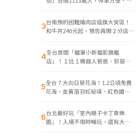
街」狂吸1113萬人，停車方便、特
色美食多
台南預約困難燒肉店插旗大安區！
3
和牛丼240元起，預告再開２分店、
地點曝光
全台首間「蠟筆小新電影旗艦
4
店」！１比１機器人爸爸、邪惡正
男，百款周邊買翻
全台７大向日葵花海！1.2公頃免費
5
花海、金黃落羽松秘境、紅色鐵橋
同框
台北最好玩「室內親子卡丁車樂
6
園」！入場不限時暢玩，還有大螢
幕Switch遊戲區