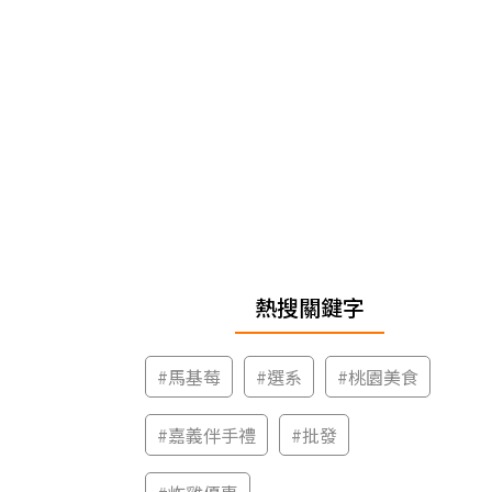
熱搜關鍵字
#
馬基莓
#
選系
#
桃園美食
#
嘉義伴手禮
#
批發