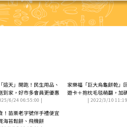
「這天」開跑！民生用品、
家樂福「巨大烏龜餅乾」
送到家，好市多會員更優惠
遊卡＋抱枕毛毯萌翻，加
025/6/24 06:55:00 |
| 2022/3/10 11:19
一（得獎名單已公布）
食！苗栗老字號伴手禮便宜
買海苔鬆餅、飛機餅