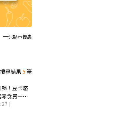
只顯示優惠
搜尋結果
5
筆
回歸！豆卡悠
碼零食買一送
:27 |