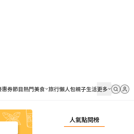
優惠券
節目
熱門
美食
旅行
懶人包
親子
生活
更多
人氣點閱榜