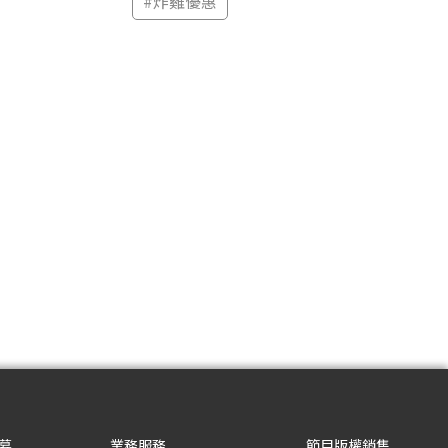
#
炸雞優惠
募
業務服務
節目版權銷售