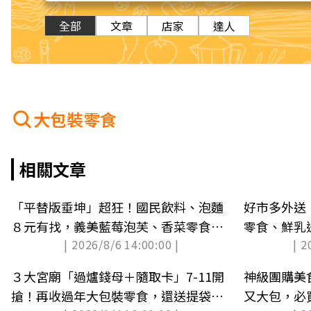
全部
文章
店家
達人
大包裝零食
相關文章
「平替版垂坤」超狂！國民飲料、泡麵
好市多外送
８元有找，義美藍莓泡芙、香菜零食必
零食、鮮乳
| 2026/8/6 14:00:00 |
| 2
搶
３大宮廟「過爐錢母＋隨取卡」7-11開
神級團購美
搶！再收過年大包裝零食，還送提袋、
又大包，必