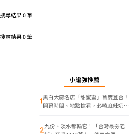
搜尋結果
0
筆
搜尋結果
0
筆
小編強推薦
黑白大廚名店「甜蜜蜜」首度登台！
1
開幕時間、地點搶看，必嗑麻辣奶油
蝦
九份、淡水都輸它！「台灣最夯老
2