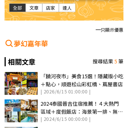
全部
文章
店家
達人
只顯示優惠
夢幻嘉年華
相關文章
搜尋結果
5
筆
「饒河夜市」美食15選！隱藏版小吃
＋點心，順遊松山彩虹橋、蔦屋書店
| 2026/6/15 01:00:00 |
2024泰國普吉住宿推薦！４大熱門
區域＋度假飯店：海景第一排、無邊
| 2024/6/15 00:00:00 |
際泳池