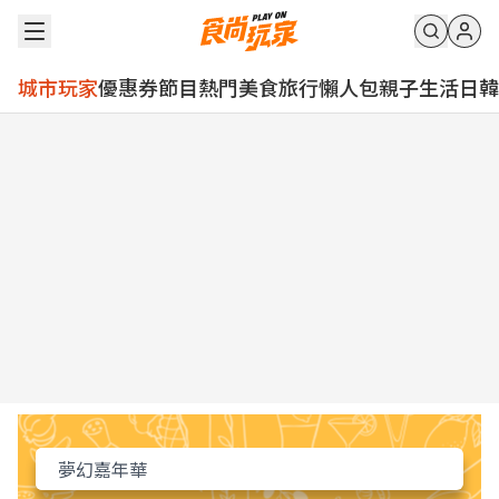
城市玩家
優惠券
節目
熱門
美食
旅行
懶人包
親子
生活
日韓