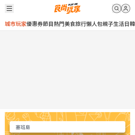
城市玩家
優惠券
節目
熱門
美食
旅行
懶人包
親子
生活
日韓