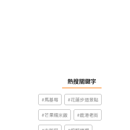
熱搜關鍵字
#
馬基莓
#
花蓮步道景點
#
芒果糯米飯
#
鹿港老街