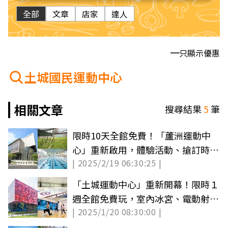
全部
文章
店家
達人
只顯示優惠
土城國民運動中心
相關文章
搜尋結果
5
筆
限時10天全館免費！「蘆洲運動中
心」重新啟用，體驗活動、搶訂時間
| 2025/2/19 06:30:25 |
一次看
「土城運動中心」重新開幕！限時１
週全館免費玩，室內冰宮、電動射箭
| 2025/1/20 08:30:00 |
場都有