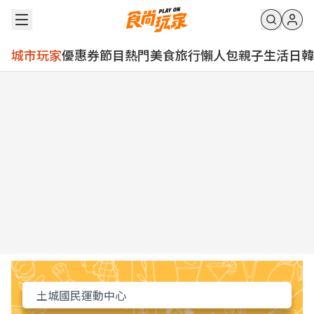
城市玩家
優惠券
節目
熱門
美食
旅行
懶人包
親子
生活
日韓