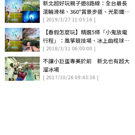
新北超好玩親子遊8路線：全台最長
滾輪滑梯、360°賞景步道、光影鐵道
| 2019/3/27 11:05:16 |
自行車
【春假怎麼玩】精選5條「小鬼放電
行程」：風箏競技場、冰上曲棍球、
| 2018/3/31 06:00:00 |
超Q溜滑梯
不讓小巨蛋專美於前 新北也有超大
溜冰場
| 2017/10/26 09:43:36 |