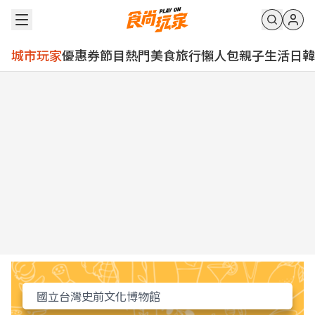
城市玩家
優惠券
節目
熱門
美食
旅行
懶人包
親子
生活
日韓