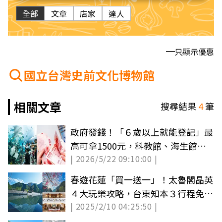
全部
文章
店家
達人
只顯示優惠
國立台灣史前文化博物館
相關文章
搜尋結果
4
筆
政府發錢！「６歲以上就能登記」最
高可拿1500元，科教館、海生館免
| 2026/5/22 09:10:00 |
費參觀
春遊花蓮「買一送一」！太魯閣晶英
４大玩樂攻略，台東知本３行程免費
| 2025/2/10 04:25:50 |
玩