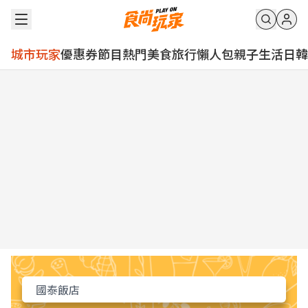
城市玩家
優惠券
節目
熱門
美食
旅行
懶人包
親子
生活
日韓