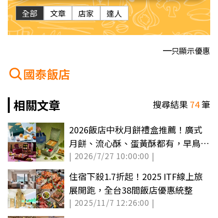
全部
文章
店家
達人
只顯示優惠
國泰飯店
相關文章
搜尋結果
74
筆
2026飯店中秋月餅禮盒推薦！廣式
月餅、流心酥、蛋黃酥都有，早鳥優
| 2026/7/27 10:00:00 |
惠一次看
住宿下殺1.7折起！2025 ITF線上旅
展開跑，全台38間飯店優惠統整
| 2025/11/7 12:26:00 |