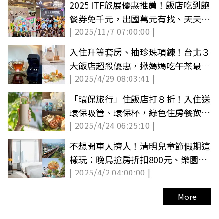
2025 ITF旅展優惠推薦！飯店吃到飽
餐券免千元，出國萬元有找、天天抽
| 2025/11/7 07:00:00 |
機票
入住升等套房、抽珍珠項鍊！台北３
大飯店超殺優惠，揪媽媽吃午茶最低
| 2025/4/29 08:03:41 |
７折
「環保旅行」住飯店打８折！入住送
環保吸管、環保杯，綠色住房餐飲倡
| 2025/4/24 06:25:10 |
導永續
不想開車人擠人！清明兒童節假期這
樣玩：晚鳥搶房折扣800元、樂園下
| 2025/4/2 04:00:00 |
殺85折
More