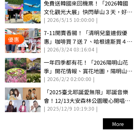
免費送韓國來回機票！「2026韓國
文化觀光大展」快閃華山３天，好康
| 2026/5/15 10:00:00 |
攻略看這
7-11開賣香腸！「清明兒童連假優
優惠
惠」咖啡買７送７、哈根達斯買４送
| 2026/3/24 03:16:04 |
４、送卡通包
一年四季都有花！「2026陽明山花
季」開花情報、賞花地圖，陽明山一
| 2026/2/2 02:00:00 |
日遊推薦
「2025臺北耶誕愛無限」耶誕音樂
會！12/13大安森林公園暖心開唱，
| 2025/12/9 10:19:30 |
百攤市集熱鬧不間斷
More