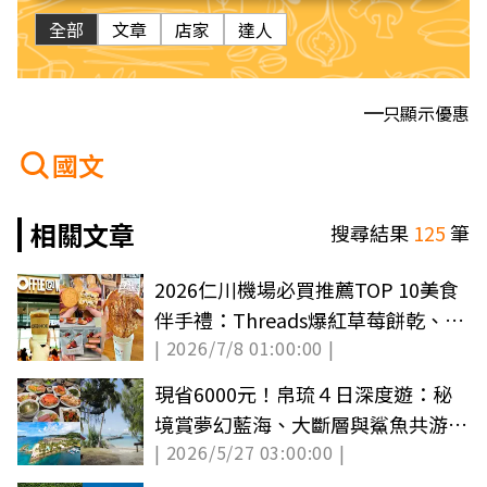
全部
文章
店家
達人
只顯示優惠
國文
相關文章
搜尋結果
125
筆
2026仁川機場必買推薦TOP 10美食
伴手禮：Threads爆紅草莓餅乾、巴
| 2026/7/8 01:00:00 |
黎貝甜
現省6000元！帛琉４日深度遊：秘
境賞夢幻藍海、大斷層與鯊魚共游、
| 2026/5/27 03:00:00 |
爽吃龍蝦宴