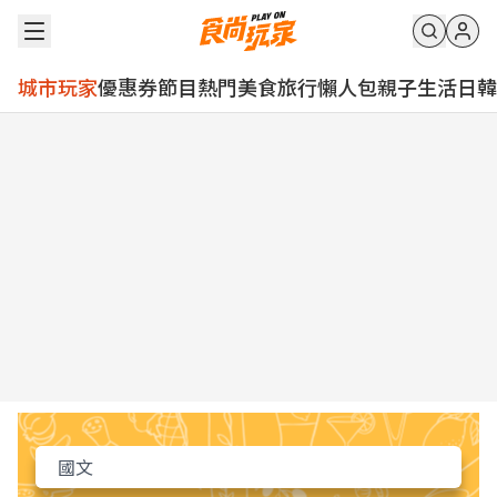
城市玩家
優惠券
節目
熱門
美食
旅行
懶人包
親子
生活
日韓