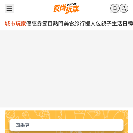
城市玩家
優惠券
節目
熱門
美食
旅行
懶人包
親子
生活
日韓