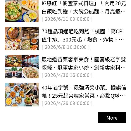
IG爆紅「便宜泰式料理」！內用20元
白飯吃到飽，大碗公船麵、月亮蝦餅
| 2026/6/11 09:00:00 |
必點
70種品項通通吃到飽！桃園「高CP
值牛排」300元起，熱食、炸物、甜
| 2026/6/8 10:30:00 |
點無限夾
最地道苗栗客家美食！國宴級老字號
粄條、冠軍客家小炒、創新客家料理
| 2026/4/30 16:00:00 |
一次吃
40年老字號「最強清粥小菜」插旗信
義！25元起爽嗑家常菜，必點Q嫩紅
| 2026/4/29 09:00:00 |
燒蹄膀
More