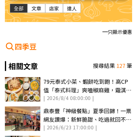
全部
文章
店家
達人
只顯示優惠
四季豆
相關文章
搜尋結果
127
筆
79元泰式小菜、蝦餅吃到飽！高CP
值「泰式料理」爽嗑椒麻雞，霜淇淋
| 2026/8/4 08:00:00 |
無限吃
鼎泰豐「神級餐點」夏季回歸！一票
網友讚爆：新鮮脆甜、吃過就回不去
| 2026/6/23 17:00:00 |
了