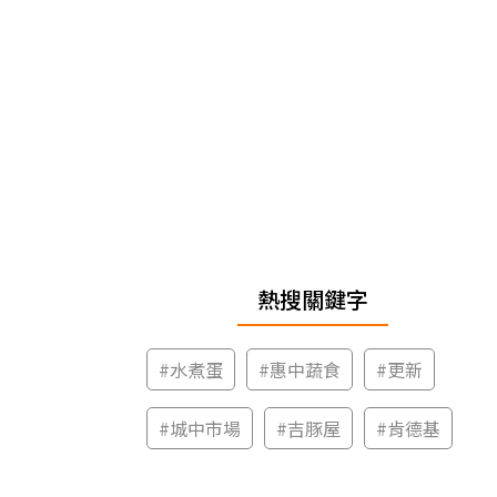
熱搜關鍵字
#
水煮蛋
#
惠中蔬食
#
更新
#
城中市場
#
吉豚屋
#
肯德基