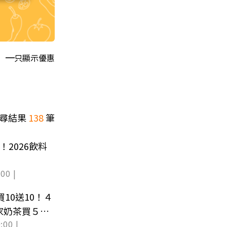
只顯示優惠
尋結果
138
筆
！2026飲料
00 |
買10送10！４
家奶茶買５送
:00 |