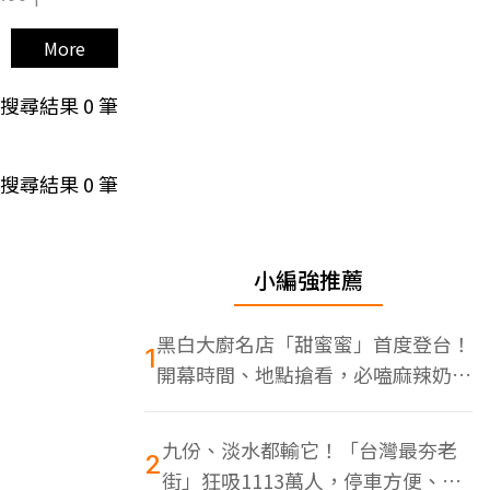
More
搜尋結果
0
筆
搜尋結果
0
筆
小編強推薦
黑白大廚名店「甜蜜蜜」首度登台！
1
開幕時間、地點搶看，必嗑麻辣奶油
蝦
九份、淡水都輸它！「台灣最夯老
2
街」狂吸1113萬人，停車方便、特