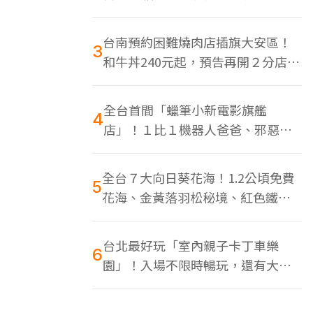
色美食多
台南預約困難燒肉店插旗大安區！
3
和牛丼240元起，預告再開２分店、
地點曝光
全台首間「蠟筆小新電影旗艦
4
店」！１比１機器人爸爸、邪惡正
男，百款周邊買翻
全台７大向日葵花海！1.2公頃免費
5
花海、金黃落羽松秘境、紅色鐵橋
同框
台北最好玩「室內親子卡丁車樂
6
園」！入場不限時暢玩，還有大螢
幕Switch遊戲區