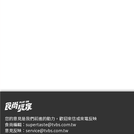
您的意見是我們前進的動力，歡迎來信或來電反映
食尚編輯：
supertaste@tvbs.com.tw
意見反映：
service@tvbs.com.tw