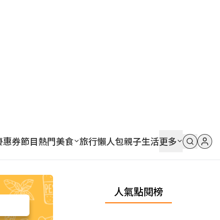
優惠券
節目
熱門
美食
旅行
懶人包
親子
生活
更多
人氣點閱榜