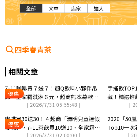
全部
文章
店家
達人
四季春青茶
相關文章
7-11咖啡買７送７！超Q飲料小夥伴吊
手搖飲TOP
優惠
飾、全家霜淇淋６元，超商熊本募款一
藏！精選推
| 2026/7/31 05:55:48 |
| 2
覽
看
咖啡買30送30！４超商「清明兒童連假
2026「5
優惠
優惠」，7-11茶飲買10送10、全家霜淇
Top10一
| 2026/3/31 02:00:00 |
| 2
淋５折
杯」