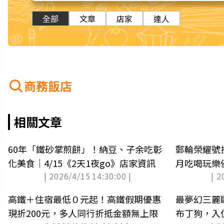
全部
文章
店家
達人
商務飯店
相關文章
60年「鐵砂掌煎餅」！納豆、子余吃彰
郵輪榮耀號折
化美食｜4/15《2天1夜go》店家資訊
月吃喝玩樂優
| 2026/4/15 14:30:00 |
| 2
(中獎公布)
高鐵＋住宿最低０元起！高鐵假期優惠
最夢幻三麗鷗
現折200元，多人同行折抵金額無上限
布丁狗，入