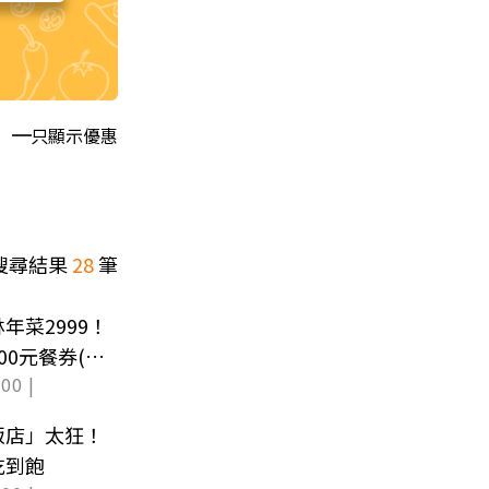
只顯示優惠
搜尋結果
28
筆
年菜2999！
0元餐券(中
00 |
飯店」太狂！
吃到飽