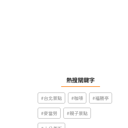
熱搜關鍵字
#
台北景點
#
咖啡
#
福勝亭
#
麥當勞
#
親子景點