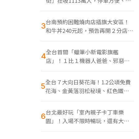
街」狂吸1113萬人，停車方便、特
色美食多
台南預約困難燒肉店插旗大安區！
3
和牛丼240元起，預告再開２分店、
地點曝光
全台首間「蠟筆小新電影旗艦
4
店」！１比１機器人爸爸、邪惡正
男，百款周邊買翻
全台７大向日葵花海！1.2公頃免費
5
花海、金黃落羽松秘境、紅色鐵橋
同框
台北最好玩「室內親子卡丁車樂
6
園」！入場不限時暢玩，還有大螢
幕Switch遊戲區