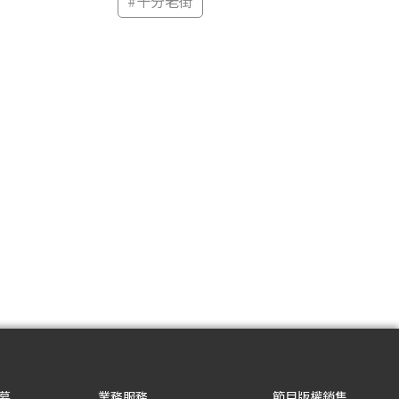
#
十分老街
募
業務服務
節目版權銷售