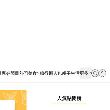
優惠券
節目
熱門
美食
旅行
懶人包
親子
生活
更多
人氣點閱榜