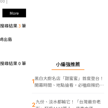
00 |
More
搜尋結果
3
筆
w長崎出島
搜尋結果
0
筆
小編強推薦
黑白大廚名店「甜蜜蜜」首度登台！
1
開幕時間、地點搶看，必嗑麻辣奶油
蝦
九份、淡水都輸它！「台灣最夯老
2