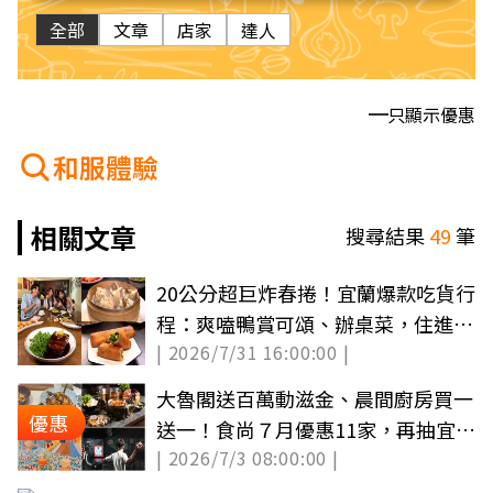
全部
文章
店家
達人
只顯示優惠
和服體驗
相關文章
搜尋結果
49
筆
20公分超巨炸春捲！宜蘭爆款吃貨行
程：爽嗑鴨賞可頌、辦桌菜，住進森
| 2026/7/31 16:00:00 |
林玻璃屋
大魯閣送百萬動滋金、晨間廚房買一
優惠
送一！食尚７月優惠11家，再抽宜蘭
| 2026/7/3 08:00:00 |
民宿（中獎公布）