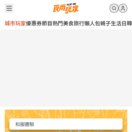
城市玩家
優惠券
節目
熱門
美食
旅行
懶人包
親子
生活
日韓