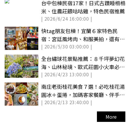
台中包棟民宿17家！日式古蹟睡榻榻
米、住農莊餵咕咕雞，特色民宿推薦
| 2026/6/24 16:00:00 |
快tag朋友包棟！宜蘭６家特色民
宿：宮廷風烤肉、和服美拍，還有澎
| 2026/5/30 03:00:00 |
派Buffet早餐
全台繡球花景點推薦：８千坪夢幻花
海、山林秘境、歐式莊園小火車必打
| 2026/4/23 13:00:00 |
卡
南庄老街桂花美食７選！必吃桂花湯
圓冰＋蛋捲，加碼客家餐廳、伴手禮
| 2026/2/13 23:40:00 |
Top 10
More