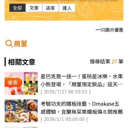
全部
文章
店家
達人
只顯示優惠
周董
相關文章
搜尋結果
27
筆
星巴克買一送一！蜜桃星冰樂、水果
優惠
小熊登場，「周董限定飲品」這天開
| 2026/7/27 00:55:53 |
喝
考驗功夫的鐵板技藝、Omakase五
感體驗，宜蘭無菜單鐵板燒８間推薦
| 2026/1/1 00:00:00 |