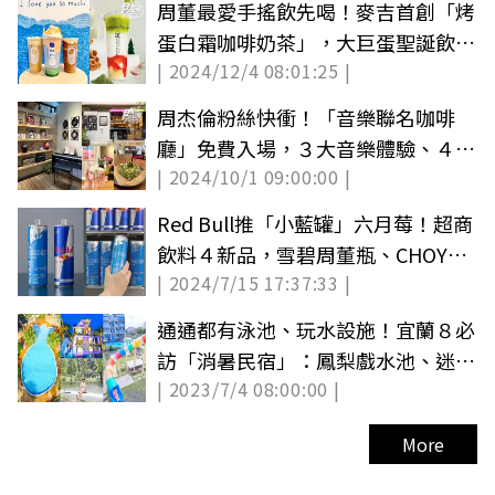
周董最愛手搖飲先喝！麥吉首創「烤
蛋白霜咖啡奶茶」，大巨蛋聖誕飲買
| 2024/12/4 08:01:25 |
一送一（中獎公布）
周杰倫粉絲快衝！「音樂聯名咖啡
廳」免費入場，３大音樂體驗、４款
| 2024/10/1 09:00:00 |
餐點開箱
Red Bull推「小藍罐」六月莓！超商
飲料４新品，雪碧周董瓶、CHOYA
| 2024/7/15 17:37:33 |
梅酒新品(中獎公布)
通通都有泳池、玩水設施！宜蘭８必
訪「消暑民宿」：鳳梨戲水池、迷你
| 2023/7/4 08:00:00 |
水樂園
More