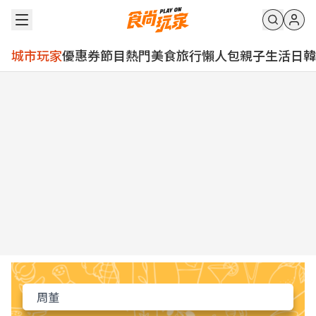
城市玩家
優惠券
節目
熱門
美食
旅行
懶人包
親子
生活
日韓