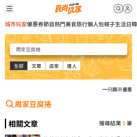
城市玩家
優惠券
節目
熱門
美食
旅行
懶人包
親子
生活
日韓
全部
文章
店家
達人
只顯示優惠
周家豆腐捲
相關文章
搜尋結果
5
筆