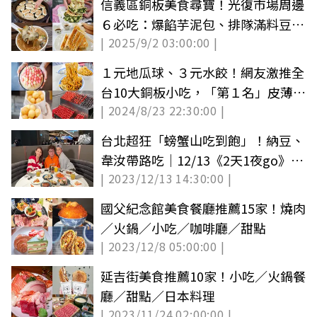
信義區銅板美食尋寶！光復市場周邊
６必吃：爆餡芋泥包、排隊滿料豆腐
| 2025/9/2 03:00:00 |
捲
１元地瓜球、３元水餃！網友激推全
台10大銅板小吃，「第１名」皮薄餡
| 2024/8/23 22:30:00 |
多爆排隊
台北超狂「螃蟹山吃到飽」！納豆、
韋汝帶路吃｜12/13《2天1夜go》店
| 2023/12/13 14:30:00 |
家資訊
國父紀念館美食餐廳推薦15家！燒肉
／火鍋／小吃／咖啡廳／甜點
| 2023/12/8 05:00:00 |
延吉街美食推薦10家！小吃／火鍋餐
廳／甜點／日本料理
| 2023/11/24 02:00:00 |