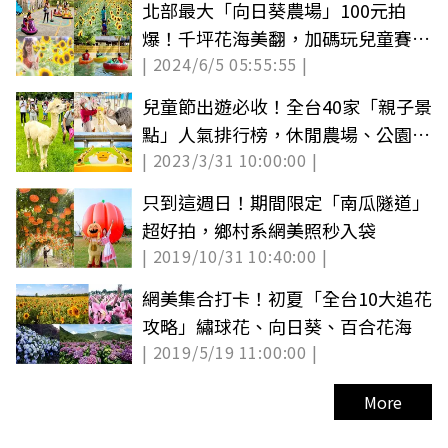
北部最大「向日葵農場」100元拍
爆！千坪花海美翻，加碼玩兒童賽
| 2024/6/5 05:55:55 |
車、碰碰船
兒童節出遊必收！全台40家「親子景
點」人氣排行榜，休閒農場、公園一
| 2023/3/31 10:00:00 |
次看
只到這週日！期間限定「南瓜隧道」
超好拍，鄉村系網美照秒入袋
| 2019/10/31 10:40:00 |
網美集合打卡！初夏「全台10大追花
攻略」繡球花、向日葵、百合花海
| 2019/5/19 11:00:00 |
More