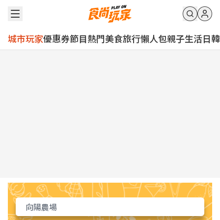
城市玩家
優惠券
節目
熱門
美食
旅行
懶人包
親子
生活
日韓