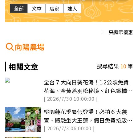
全部
文章
店家
達人
只顯示優惠
向陽農場
相關文章
搜尋結果
10
筆
全台７大向日葵花海！1.2公頃免費
花海、金黃落羽松秘境、紅色鐵橋同
| 2026/7/30 10:00:00 |
框
桃園蓮花季暑假登場！必拍６大裝
置、體驗坐大王蓮，假日免費接駁班
| 2026/7/3 06:00:00 |
次一次看