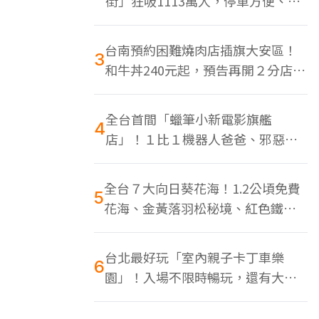
街」狂吸1113萬人，停車方便、特
色美食多
台南預約困難燒肉店插旗大安區！
3
和牛丼240元起，預告再開２分店、
地點曝光
全台首間「蠟筆小新電影旗艦
4
店」！１比１機器人爸爸、邪惡正
男，百款周邊買翻
全台７大向日葵花海！1.2公頃免費
5
花海、金黃落羽松秘境、紅色鐵橋
同框
台北最好玩「室內親子卡丁車樂
6
園」！入場不限時暢玩，還有大螢
幕Switch遊戲區