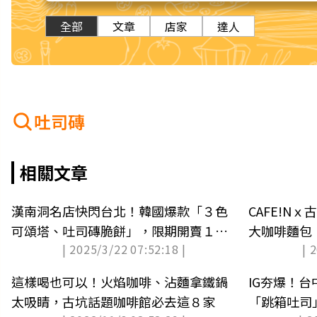
全部
文章
店家
達人
吐司磚
相關文章
漢南洞名店快閃台北！韓國爆款「３色
CAFE!N
可頌塔、吐司磚脆餅」，限期開賣１個
大咖啡麵包
| 2025/3/22 07:52:18 |
| 
月
人
這樣喝也可以！火焰咖啡、沾麵拿鐵鍋
IG夯爆！
太吸睛，古坑話題咖啡館必去這８家
「跳箱吐司