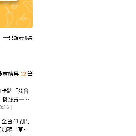
只顯示優惠
搜尋結果
12
筆
打卡點「梵谷
、餐廳買一送
8:36 |
全台41間門
間加碼「草莓