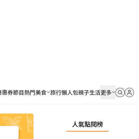
優惠券
節目
熱門
美食
旅行
懶人包
親子
生活
更多
人氣點閱榜