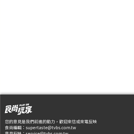
您的意見是我們前進的動力，歡迎來信或來電反映
食尚編輯：
supertaste@tvbs.com.tw
意見反映：
service@tvbs.com.tw