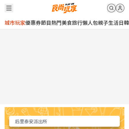
城市玩家
優惠券
節目
熱門
美食
旅行
懶人包
親子
生活
日韓