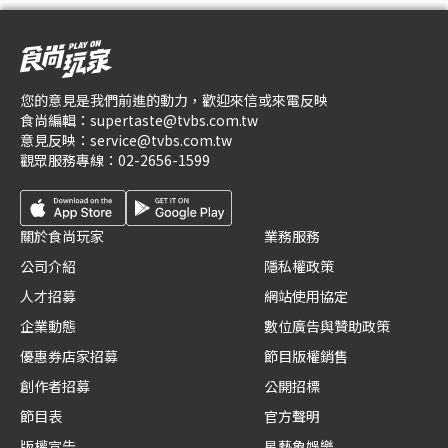
您的意見是我們前進的動力，歡迎來信或來電反映
食尚編輯：
supertaste@tvbs.com.tw
意見反映：
service@tvbs.com.tw
觀眾服務專線：
02-2656-1599
關於食尚玩家
業務服務
公司介紹
隱私權政策
人才招募
網站使用協定
企業動態
數位廣告與贊助政策
優惠券店家招募
節目版權銷售
創作者招募
公開招標
節目表
官方聲明
版權宣告
星藝象娛樂