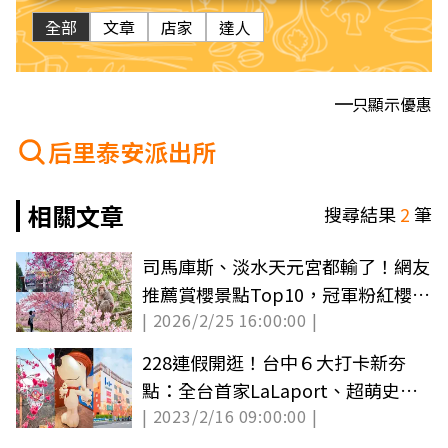
全部
文章
店家
達人
只顯示優惠
后里泰安派出所
相關文章
搜尋結果
2
筆
司馬庫斯、淡水天元宮都輸了！網友
推薦賞櫻景點Top10，冠軍粉紅櫻花
| 2026/2/25 16:00:00 |
海美翻
228連假開逛！台中６大打卡新夯
點：全台首家LaLaport、超萌史努
| 2023/2/16 09:00:00 |
比恐龍展