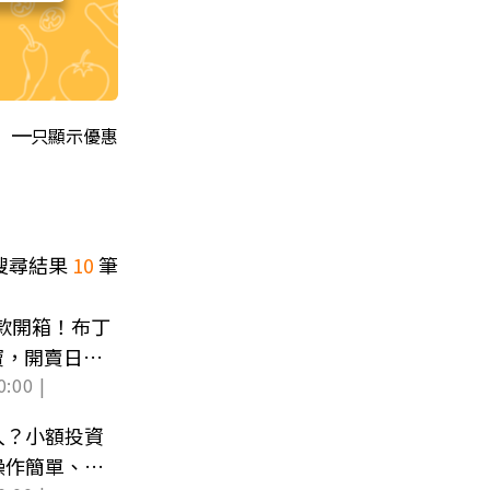
只顯示優惠
搜尋結果
10
筆
2款開箱！布丁
牙寶，開賣日、
0:00 |
入？小額投資
操作簡單、門