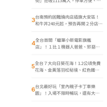
街」狂吸1113萬人，停車方便、特
色美食多
台南預約困難燒肉店插旗大安區！
3
和牛丼240元起，預告再開２分店、
地點曝光
全台首間「蠟筆小新電影旗艦
4
店」！１比１機器人爸爸、邪惡正
男，百款周邊買翻
全台７大向日葵花海！1.2公頃免費
5
花海、金黃落羽松秘境、紅色鐵橋
同框
台北最好玩「室內親子卡丁車樂
6
園」！入場不限時暢玩，還有大螢
幕Switch遊戲區