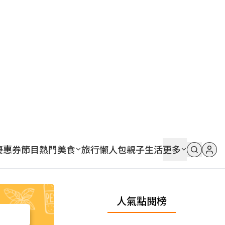
優惠券
節目
熱門
美食
旅行
懶人包
親子
生活
更多
人氣點閱榜