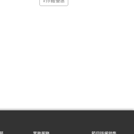
#
炸雞優惠
募
業務服務
節目版權銷售