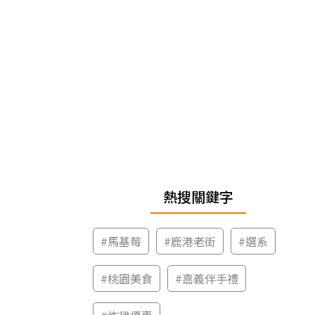
熱搜關鍵字
#
馬基莓
#
鹿港老街
#
選系
#
桃園美食
#
嘉義伴手禮