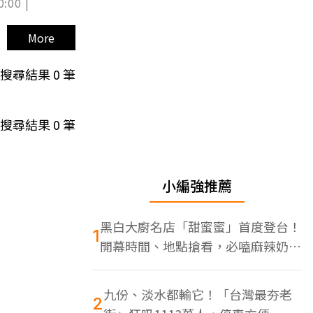
0:00 |
More
搜尋結果
0
筆
搜尋結果
0
筆
小編強推薦
黑白大廚名店「甜蜜蜜」首度登台！
1
開幕時間、地點搶看，必嗑麻辣奶油
蝦
九份、淡水都輸它！「台灣最夯老
2