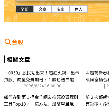
全部
文章
店家
達人
台股
相關文章
「0050」股民站出來！超狂火鍋「出示
４超商新春福
持股」肉量免費加倍，１股也送白蝦
萊爾富抽台
| 2026/6/24 16:00:00 |
| 
式
如何存到第１桶金？網友推薦投資理財
前２次都超慘
工具Top10，「這方法」最簡單且風險
有災禍，命