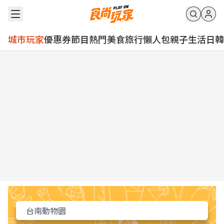
城市玩家
優惠券
節目
熱門
美食
旅行
懶人包
親子
生活
日韓