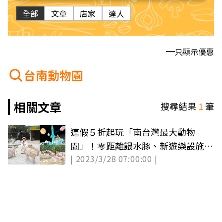
全部
文章
店家
達人
只顯示優惠
台南動物園
相關文章
搜尋結果
1
筆
連假５折起玩「南台灣最大動物
園」！零距離餵水豚、新遊樂設施，
| 2023/3/28 07:00:00 |
遛小孩快衝