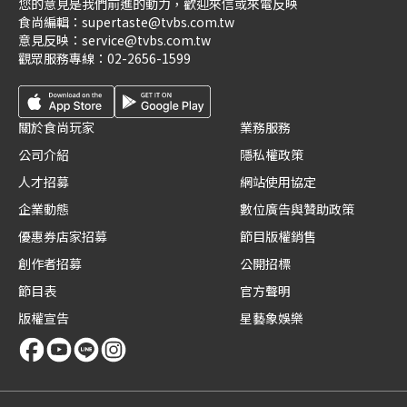
您的意見是我們前進的動力，歡迎來信或來電反映
食尚編輯：
supertaste@tvbs.com.tw
意見反映：
service@tvbs.com.tw
觀眾服務專線：
02-2656-1599
關於食尚玩家
業務服務
公司介紹
隱私權政策
人才招募
網站使用協定
企業動態
數位廣告與贊助政策
優惠券店家招募
節目版權銷售
創作者招募
公開招標
節目表
官方聲明
版權宣告
星藝象娛樂