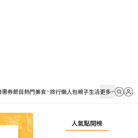
優惠券
節目
熱門
美食
旅行
懶人包
親子
生活
更多
人氣點閱榜