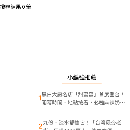
搜尋結果
0
筆
小編強推薦
黑白大廚名店「甜蜜蜜」首度登台！
1
開幕時間、地點搶看，必嗑麻辣奶油
蝦
九份、淡水都輸它！「台灣最夯老
2