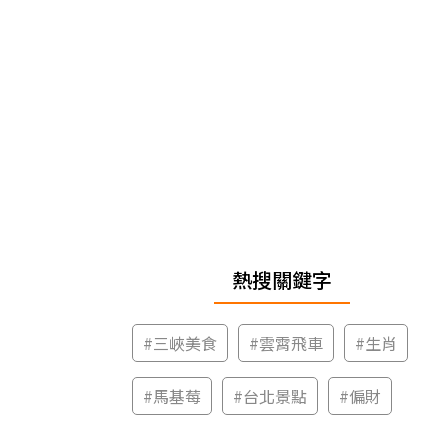
熱搜關鍵字
#
三峽美食
#
雲霄飛車
#
生肖
#
馬基莓
#
台北景點
#
偏財