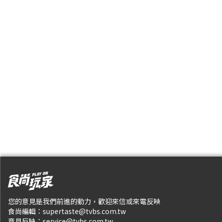
您的意見是我們前進的動力，歡迎來信或來電反映
食尚編輯：
supertaste@tvbs.com.tw
意見反映：
service@tvbs.com.tw