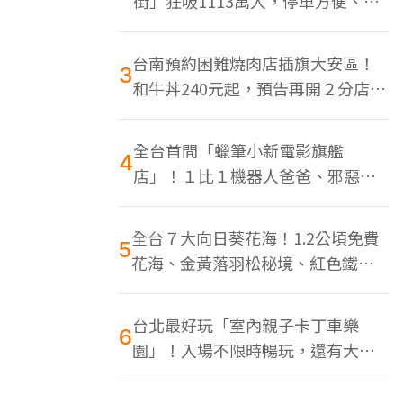
街」狂吸1113萬人，停車方便、特
色美食多
台南預約困難燒肉店插旗大安區！
3
和牛丼240元起，預告再開２分店、
地點曝光
全台首間「蠟筆小新電影旗艦
4
店」！１比１機器人爸爸、邪惡正
男，百款周邊買翻
全台７大向日葵花海！1.2公頃免費
5
花海、金黃落羽松秘境、紅色鐵橋
同框
台北最好玩「室內親子卡丁車樂
6
園」！入場不限時暢玩，還有大螢
幕Switch遊戲區