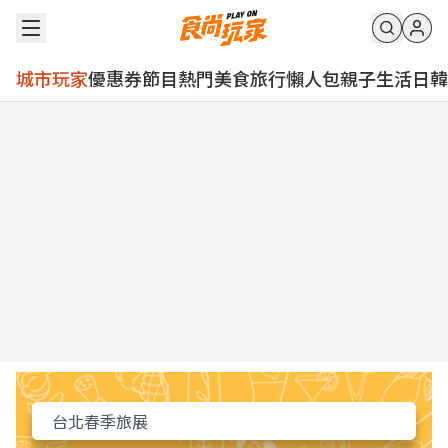
城市玩家
優惠券
節目
熱門
美食
旅行
懶人包
親子
生活
日韓