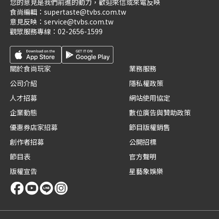
您的意見是我們前進的動力，歡迎來信或來電反映
食尚編輯：
supertaste@tvbs.com.tw
意見反映：
service@tvbs.com.tw
觀眾服務專線：
02-2656-1599
關於食尚玩家
業務服務
公司介紹
隱私權政策
人才招募
網站使用協定
企業動態
數位廣告與贊助政策
優惠券店家招募
節目版權銷售
創作者招募
公開招標
節目表
官方聲明
版權宣告
星藝象娛樂