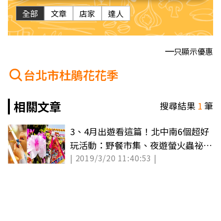
全部
文章
店家
達人
只顯示優惠
台北市杜鵑花花季
相關文章
搜尋結果
1
筆
3、4月出遊看這篇！北中南6個超好
玩活動：野餐市集、夜遊螢火蟲祕
| 2019/3/20 11:40:53 |
境、藺編DIY