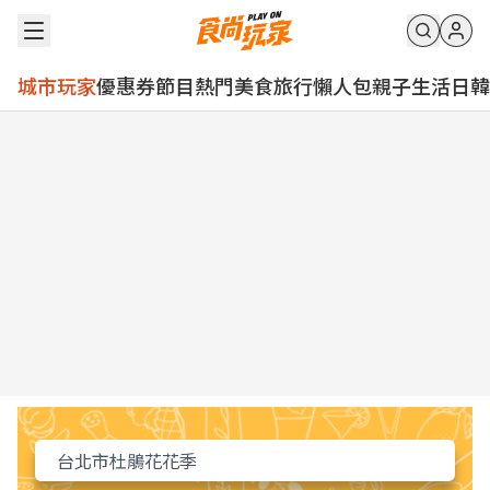
城市玩家
優惠券
節目
熱門
美食
旅行
懶人包
親子
生活
日韓